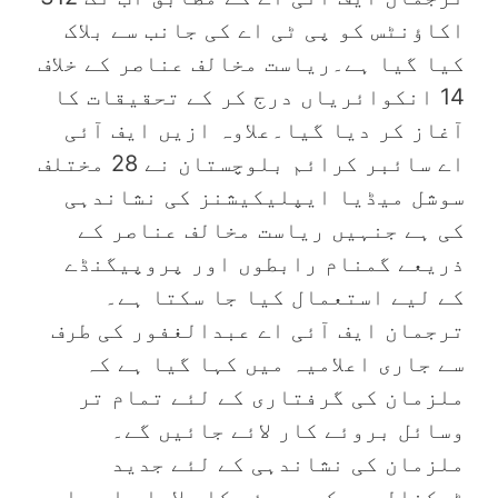
اکاؤنٹس کو پی ٹی اے کی جانب سے بلاک
کیا گیا ہے۔ریاست مخالف عناصر کے خلاف
14 انکوائریاں درج کر کے تحقیقات کا
آغاز کر دیا گیا۔علاوہ ازیں ایف آئی
اے سائبر کرائم بلوچستان نے 28 مختلف
سوشل میڈیا ایپلیکیشنز کی نشاندہی
کی ہے جنہیں ریاست مخالف عناصر کے
ذریعے گمنام رابطوں اور پروپیگنڈے
کے لیے استعمال کیا جا سکتا ہے۔
ترجمان ایف آئی اے عبدالغفور کی طرف
سے جاری اعلامیہ میں کہا گیا ہے کہ
ملزمان کی گرفتاری کے لئے تمام تر
وسائل بروئے کار لائے جائیں گے۔
ملزمان کی نشاندہی کے لئے جدید
ٹیکنالوجی کو بروئے کار لایا جا رہا