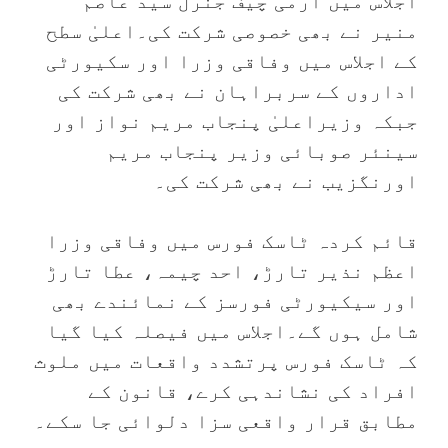
اجلاس میں آرمی چیف جنرل سید عاصم
منیر نے بھی خصوصی شرکت کی۔اعلیٰ سطح
کے اجلاس میں وفاقی وزرا اور سکیورٹی
اداروں کے سربراہان نے بھی شرکت کی
جبکہ وزیراعلیٰ پنجاب مریم نواز اور
سینئر صوبائی وزیر پنجاب مریم
اورنگزیب نے بھی شرکت کی۔
قائم کردہ ٹاسک فورس میں وفاقی وزرا
اعظم نذیر تارڑ، احد چیمہ، عطا تارڑ
اور سیکیورٹی فورسز کے نمائندے بھی
شامل ہوں گے۔اجلاس میں فیصلہ کیا گیا
کہ ٹاسک فورس پرتشدد واقعات میں ملوث
افراد کی نشاندہی کرے، قانون کے
مطابق قرار واقعی سزا دلوائی جا سکے۔