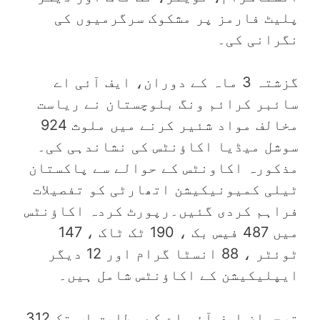
پلیٹ فارمز پر مشکوک سرگرمیوں کی
نگرانی کی۔
گزشتہ 3 ماہ کے دوران، ایف آئی اے
سائبر کرائم ونگ بلوچستان نے ریاست
مخالف مواد شئیر کرنے میں ملوث 924
سوشل میڈیا اکاؤنٹس کی نشاندہی کی۔
مذکورہ اکاونٹس کے حوالے سے پاکستان
ٹیلی کمیونیکیشن اتھارٹی کو تفصیلات
فراہم کردی گئیں۔رپورٹ کردہ اکاؤنٹس
میں 487 فیس بک ، 190 ٹک ٹاک ، 147
ٹوئٹر ، 88 انسٹا گرام اور 12 دیگر
ایپلیکیشن کے اکاؤنٹس شامل ہیں۔
ترجمان ایف آئی اے کے مطابق اب تک 312