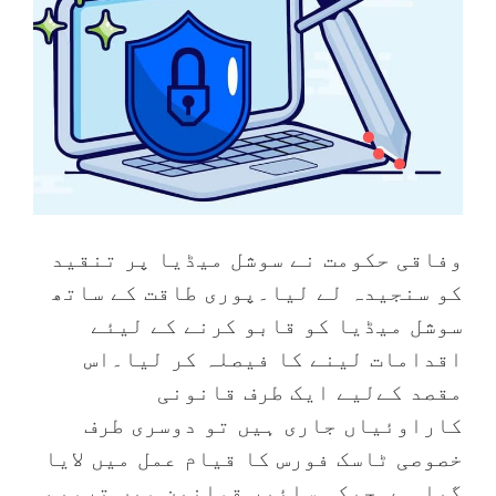
وفاقی حکومت نے سوشل میڈیا پر تنقید
کو سنجیدہ لے لیا۔پوری طاقت کے ساتھ
سوشل میڈیا کو قابو کرنے کے لیئے
اقدامات لینے کا فیصلہ کر لیا۔اس
مقصد کےلیے ایک طرف قانونی
کاراوئیاں جاری ہیں تو دوسری طرف
خصوصی ٹاسک فورس کا قیام عمل میں لایا
گیا ہے۔جبکہ سائبر قوانین میں ترمیم