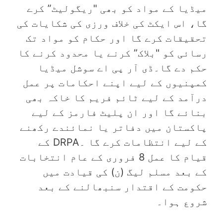
میڈیا کے مواد کو بھی "ریگولیٹ” کرے
گا، اس ایکٹ کی خلاف ورزی کی شکایات کی
تحقیقات کرے گا اور حکام کو مواد تک
رسائی کو "بلاک” کرنے یا محدود کرنے کا
حکم دے گا۔ڈی آر پی اے سوشل میڈیا
کمپنیوں کے لیے اپنے احکامات پر عمل
درآمد کے لیے ٹائم فریم کا خاکہ بھی
بنائے گا اور ان پلیٹ فارمز کے لیے
پاکستان میں دفاتر یا نمائندے رکھنے
کے لیے انتظامات کرے گا ۔DRPA کے
قیام کا عمل 8 فروری کے عام انتخابات
کے بعد مسلم لیگ (ن) کی قیادت میں
حکومت کے اقتدار سنبھالنے کے بعد
شروع ہوا۔