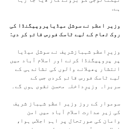
ہے.
وزیر اعظم نے سوشل میڈیاپروپیگنڈا کی
روک تھام کے لیے ٹاسک فورس قائم کر دی:
وزیرِاعظم شہبازشریف نے سوشل میڈیا
پر پروپیگنڈا کرنے اور اسلام آباد میں
انتشار پھیلانے والوں کی نشاندہی کے
لیے ٹاسک فورس قائم کردی جس کے
سربراہ وزیرِداخلہ محسن نقوی ہوں گے۔
سوموار کے روز وزیر اعظم شہباز شریف
کی زیر صدارت اسلام آباد میں امن
وامان کی صورتحال پر اہم اجلاس ہوا،