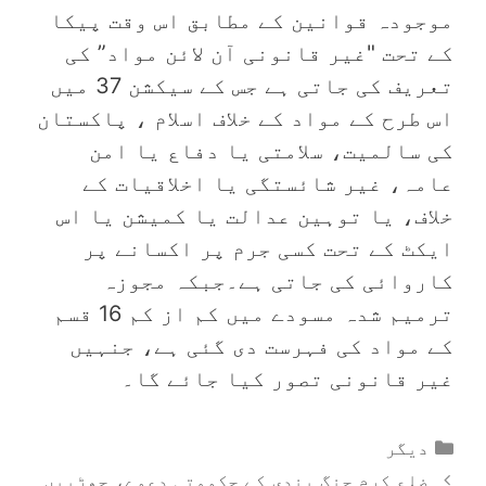
موجودہ قوانین کے مطابق اس وقت پیکا
کے تحت "غیر قانونی آن لائن مواد” کی
تعریف کی جاتی ہے جس کے سیکشن 37 میں
اس طرح کے مواد کے خلاف اسلام ، پاکستان
کی سالمیت، سلامتی یا دفاع یا امن
عامہ، غیر شائستگی یا اخلاقیات کے
خلاف، یا توہین عدالت یا کمیشن یا اس
ایکٹ کے تحت کسی جرم پر اکسانے پر
کاروائی کی جاتی ہے۔جبکہ مجوزہ
ترمیم شدہ مسودے میں کم از کم 16 قسم
کے مواد کی فہرست دی گئی ہے، جنہیں
غیر قانونی تصور کیا جائے گا۔
Categories
دیگر
ضلع کرم جنگ بندی کے حکومتی دعوے، چھڑپیں