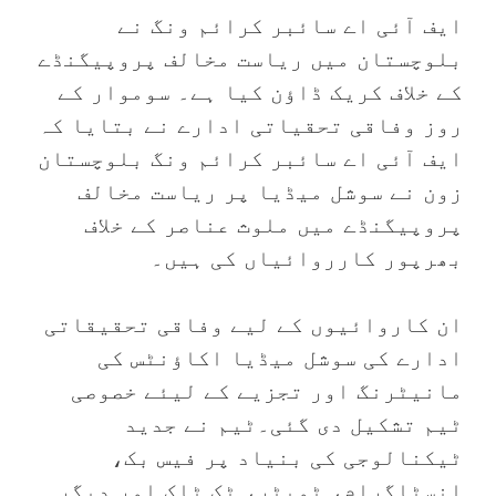
ایف آئی اے سائبر کرائم ونگ نے
بلوچستان میں ریاست مخالف پروپیگنڈے
کے خلاف کریک ڈاؤن کیا ہے۔ سوموار کے
روز وفاقی تحقیاتی ادارے نے بتایا کہ
ایف آئی اے سائبر کرائم ونگ بلوچستان
زون نے سوشل میڈیا پر ریاست مخالف
پروپیگنڈے میں ملوث عناصر کے خلاف
بھرپور کارروائیاں کی ہیں۔
ان کاروائیوں کے لیے وفاقی تحقیقاتی
ادارے کی سوشل میڈیا اکاؤنٹس کی
مانیٹرنگ اور تجزیے کے لیئے خصوصی
ٹیم تشکیل دی گئی۔ٹیم نے جدید
ٹیکنالوجی کی بنیاد پر فیس بک،
انسٹاگرام، ٹویٹر، ٹک ٹاک اور دیگر