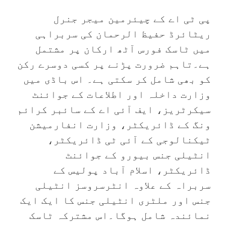
پی ٹی اے کے چیئرمین میجر جنرل
ریٹائرڈ حفیظ الرحمان کی سربراہی
میں ٹاسک فورس آٹھ ارکان پر مشتمل
ہے۔تاہم ضرورت پڑنے پر کسی دوسرے رکن
کو بھی شامل کر سکتی ہے۔ اس باڈی میں
وزارت داخلہ اور اطلاعات کے جوائنٹ
سیکرٹریز، ایف آئی اے کے سائبر کرائم
ونگ کے ڈائریکٹر، وزارت انفارمیشن
ٹیکنالوجی کے آئی ٹی ڈائریکٹر،
انٹیلی جنس بیورو کے جوائنٹ
ڈائریکٹر، اسلام آباد پولیس کے
سربراہ کے علاوہ انٹرسروسز انٹیلی
جنس اور ملٹری انٹیلی جنس کا ایک ایک
نمائندہ شامل ہوگا۔اس مشترکہ ٹاسک