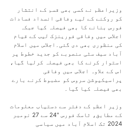
وزیراعظم نے کسی بھی قسم کے انتشار
کو روکنے کے لیے وفاقی انسداد فسادات
فورس بنانے کا بھی فیصلہ کیا جبکہ
اجلاس میں وفاقی فورینزک لیب کے قیام
کی منظوری بھی دی گئی۔اجلاس میں اسلام
آباد سیف سٹی منصوبے کو جدید خطوط پر
استوار کرنے کا بھی فیصلہ کرلیا گیا،
اس کے علاوہ اجلاس میں وفاقی
پراسیکیوشن سروس کو مضبوط کرنے بارے
بھی فیصلہ کیا گیا۔
وزیر اعظم کے دفتر سے دستیاب معلومات
کے مطابق، ٹاسک فورس "24 سے 27 نومبر
2024 تک اسلام آباد میں سیاسی