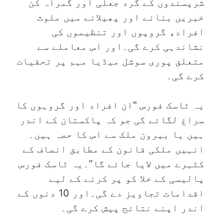
شرپسندوں کے گرد جعلی اور گمراہ کن
خبریں بنانے اور پھیلانے میں ملوث
افراد، گروپوں اور تنظیموں کی
نشاندہی کرے گی۔اور اس معاملے سے
متعلق پوری سوشل میڈیا مہم پر تحقیات
کرے گی۔
یہ ٹاسک فورس "ان افراد اور گروہوں کا
سراغ لگائے گی جو کہ پاکستان کے اندر
ہیں یا بیرون ملک سے اس کا حصہ ہیں۔
انہیں ملکی قانون کے مطابق انصاف کے
کٹہرے میں لایا جائے گا”۔یہ ٹاسک فورس
پالیسی کے خلا کو پر کرنے کے لیے
اقدامات تجاویز دے گی۔اور 10 دنوں کے
اندر اپنے نتائج پیش کرے گی۔