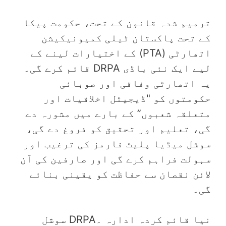
ترمیم شدہ قانون کے تحت، حکومت پیکا
کے تحت پاکستان ٹیلی کمیونیکیشن
اتھارٹی (PTA) کے اختیارات لینے کے
لیے ایک نئی باڈی DRPA قائم کرے گی۔
یہ اتھارٹی وفاقی اور صوبائی
حکومتوں کو "ڈیجیٹل اخلاقیات اور
متعلقہ شعبوں” کے بارے میں مشورہ دے
گی، تعلیم اور تحقیق کو فروغ دے گی،
سوشل میڈیا پلیٹ فارمز کی ترغیب اور
سہولت فراہم کرے گی اور صارفین کی آن
لائن نقصان سے حفاظت کو یقینی بنائے
گی۔
نیا قائم کردہ ادارہ ۔DRPA سوشل