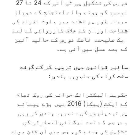
فورس کی تشکیل پی ٹی آئی کے 24 تا 27
نومبر کو ہونے والے احتجاج کے دوران
مبینہ طور پر تشدد میں ملوث افراد کی
شناخت اور ان کے خلاف کارروائی کے لیے
ایک علیحدہ ٹاسک فورس کے حالیہ آئین
کے بعد عمل میں آئی ہے۔
سائبر قوانین میں ترمیم کر کے گرفت
سخت کرنے کی منصوبہ بندی :
حکومت الیکٹرانک جرائم کی روک تھام
کے ایکٹ (پیکا) 2016 میں بڑے پیمانے
پر تبدیلیوں کی منصوبہ بندی کر رہی
ہے، جس کے تحت ایک نئی اتھارٹی کی
تشکیل کی جائے گی، جس میں آن لائن مواد