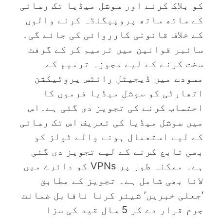
کو بلاک کرنے اور سوشل میڈیا تک رسائی
کے ساتھ ساتھ پروپیگنڈہ کرنے والوں
کے خلاف قانونی کارروائی کی جائے گی۔
سائبر قوانین میں ترمیم کر کے گرفت
سخت کرنے کے لیے مجوزہ ترمیم کے
مسودے میں ڈیجیٹل رائٹس پروٹیکشن
اتھارٹی کو سوشل میڈیا فرموں کا
احتساب کرنے کی تجویز دی گئی ہے۔اس
میں سوشل میڈیا کی تعریف اس تک رسائی
کے لیے استعمال ہونے والے ٹولز کو
بھی تابع کرنے کے لیے تجویز دی گئی
ہے۔ ممکنہ طور پر VPNs کو دائرے میں
لانا بھی شامل ہے۔ تجویز کے مطابق
‘جعلی خبریں’ شیئر کرنا ناقابل ضمانت
جرم قرار دے کر 5 سال قید کی سزا