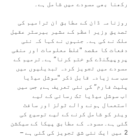
رکھنا بھی مسودے میں شامل ہے۔
روزنامہ ڈان کے مطابق ان ترامیم کی
تصدیق وزیر اعظم کے مشیر بیرسٹر عقیل
ملک نے کی ہے۔ جنہوں نے کہا کہ نئی
دفعات کا مقصد "غلط معلومات اور منفی
پروپیگنڈے کو ختم کرنا” ہے۔ترمیم کے
مسودے میں تجویز کردہ تبدیلیوں میں
سب سے زیادہ قابل ذکر "سوشل میڈیا
پلیٹ فارم” کی نئی تعریف ہے، جس میں
اب سوشل میڈیا تک رسائی کے لیے
استعمال ہونے والے ٹولز اور سافٹ
ویئر کو شامل کرنے کے لیے توسیع کی
گئی ہے۔مسودہ کے مطابق پیکا کے سیکشن
2 میں ایک نئی شق تجویز کی گئی ہے –