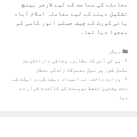
معاملے کی سماعت کے لیے لارجر بینچ
تشکیل دینے کے لیے معاملہ اسلام آباد
ہائی کورٹ کے چیف جسٹس انور کاسی کو
بھجوا دیا تھا۔
Categories
دیگر
پی ٹی آئی کا مظاہرہ وفاقی داراحکومت
مکمل طور پر سیل معمولات زندگی معطل
وزارت داخلہ نے انسداد دہشت گردی ایکٹ کے
تحت پشتون تحفظ موومنٹ کو کالعدم قرار دے
دیا