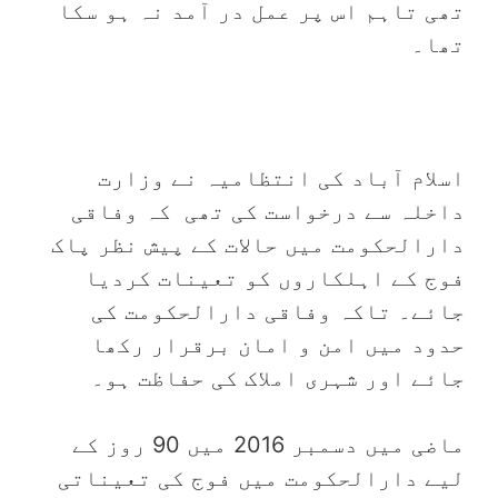
تھی تاہم اس پر عمل در آمد نہ ہو سکا
تھا۔
اسلام آباد کی انتظامیہ نے وزارت
داخلہ سے درخواست کی تھی کہ وفاقی
دارالحکومت میں حالات کے پیش نظر پاک
فوج کے اہلکاروں کو تعینات کردیا
جائے۔ تاکہ وفاقی دارالحکومت کی
حدود میں امن و امان برقرار رکھا
جائے اور شہری املاک کی حفاظت ہو۔
ماضی میں دسمبر 2016 میں 90 روز کے
لیے دارالحکومت میں فوج کی تعیناتی