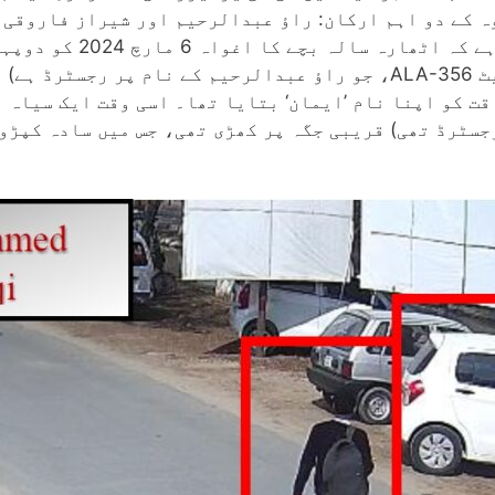
وہ کے دو اہم ارکان: راؤ عبدالرحیم اور شیراز فاروقی 
ایک سفید رنگ کی سوزوکی کلٹس (نمبر پلیٹ ALA-356، جو راؤ عبدالرحیم ک
 رجسٹرڈ تھی) قریبی جگہ پر کھڑی تھی، جس میں سادہ کپڑ