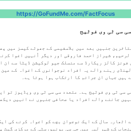
https://GoFundMe.com/FactFocus
ی سی ٹی وی فوٹیج
تاثرین جنہیں بعد میں بلاسفیمی کے جھوٹے کیسز میں پھ
لرحیم، شیراز احمد فاروقی اور دیگر اُنہیں اغوا کرنے
 فونز کالز ریکارڈ سے منسلک جیو لوکیشن ڈیٹا سے ان ا
لپنڈی رہنے والے یہ افراد نوجوانوں کے اغواہ کے عین 
 ہیں جہاں ان جرائم کا ارتکاب ہوا ہوتا ہے۔
 سی ٹی وی فوٹیج ہے۔ متعدد سی سی ٹی وی ویڈیوز تو ایس
ہیں جاننے والے افراد یا صحافی جنہوں نے انہیں دیکھا
ے اٹھارہ سال کے ایک نوجوان بچے کو اغواہ کرنے کی ایک
نجاب کے شہر لیہ میں جی سی یونیورسٹی کے مرکزی گیٹ پ