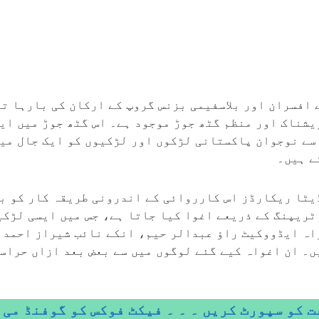
 افسران اور بلاسفیمی بزنس گروپ کے ارکان کی بارہا ت
یشناک اور منظم گٹھ جوڑ موجود ہے۔ اس گٹھ جوڑ میں ایف
سے نوجوان پاکستانی لڑکوں اور لڑکیوں کو ایک جال میں
ے ہیں۔
یٹا ریکارڈز اس کارروائی کے اندرونی طریقہ کار کو ب
 ٹریپنگ کے ذریعے اغوا کیا جاتا ہے، جس میں ایسی لڑکی
راہ ایڈووکیٹ راؤ عبدالر حیم، انکے نائب شیراز احمد
۔ ان اغواہ کیے گئے لوگوں میں سے بعض بعد ازاں حراست
 کو سپورٹ کریں ۔ ۔ ۔ فیکٹ فوکس کو گوفنڈ می 