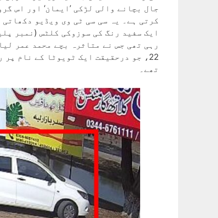
جال بچانے والی لڑکی ’ایمان‘ اور اس گر
22، جو درحقیقت ایک ٹویوٹا کے نام پر
تھے۔