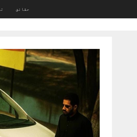
Ski
حقائق
تح
t
conten