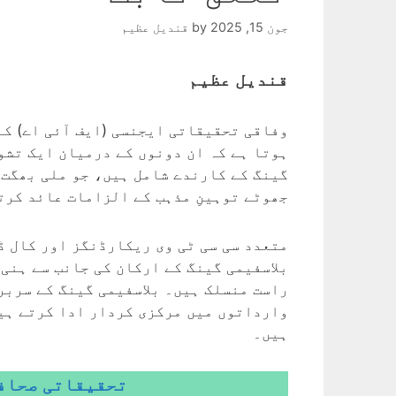
جون 15, 2025
by
قندیل عظیم
قندیل عظیم
وفاقی تحقیقاتی ایجنسی (ایف آئی اے) کے
ہوتا ہے کہ ان دونوں کے درمیان ایک تشو
گینگ کے کارندے شامل ہیں، جو ملی بھگت 
جھوٹے توہینِ مذہب کے الزامات عائد کرت
متعدد سی سی ٹی وی ریکارڈنگز اور کال ڈ
بلاسفیمی گینگ کے ارکان کی جانب سے ہنی
راست منسلک ہیں۔ بلاسفیمی گینگ کے سرب
وارداتوں میں مرکزی کردار ادا کرتے ہیں
ہیں۔
تحقیقاتی صحافت