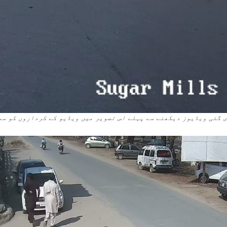
 گئی ویڈیوز دیکھنے سے پہلے اس تصویر میں ویڈیو کے کرداروں کو س