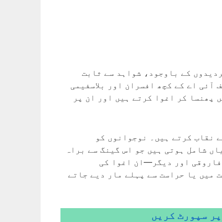
ردیدوں کے باوجود، شواہد سے ثابت
 آئی اے کے کچھ افسران اور بلاسفیمی
 پھنسا کر اغوا کرتے ہیں اور ان پر
ے نقاب کرتے ہیں۔ نوجوانوں کو
اں شامل ہوتی ہیں جو اس گینگ سے براہ
 فاروقی اور دیگر—ان اغوا کی
 میں یا حراست سے پہلے مار دیے جاتے
پر سپورٹ کریں