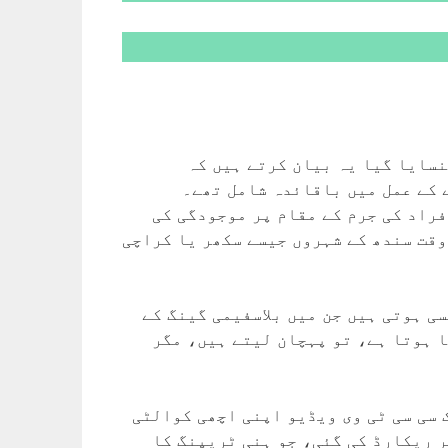
نسایا گیا یہ بیان کرتے ہیں کہ
 کے عمل میں باقائدہ شامل تھے۔
فراد کی جرم کے مقام پر موجودگی کی
وقت سندھ کے شہروں جیسے سکھر یا کراچی
ی ہوتی ہیں جن میں بلاسفیمی گینگ کے
 ہوتا ہے، تو پہچان لیتے ہیں، مگر
 سی سی ٹی وی ویڈیو اپنی اچھی کوالٹی
ر ریکارڈ کی گئی، جو ہنی ٹریپنگ کا