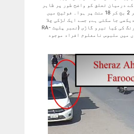
کے درمیان تعلق کو واضح طور پر ظاہر
کرتی ہے۔ یہ سی سی ٹی وی ویڈیو دکھاتی ہے کہ اٹھارہ سالہ بچے کا اغواہ 6 مارچ 2024 کو دوپہر 2 بج کر 18 منٹ پر ہوا۔ فوٹیج میں
ے نام پر رجسٹرڈ ہے) دیکھی جا سکتی ہے، جسے ایک لڑکی چلا
رہی تھی جس نے متاثرہ بچے محمد عمر لیاقت کو اپنا نام ’ایمان‘ بتایا تھا۔ اسی وقت ایک سیاہ رنگ کی کِیا نیرو گاڑی (نمبر پلیٹ RA-
وں میں ملبوس نامعلوم افراد موجود