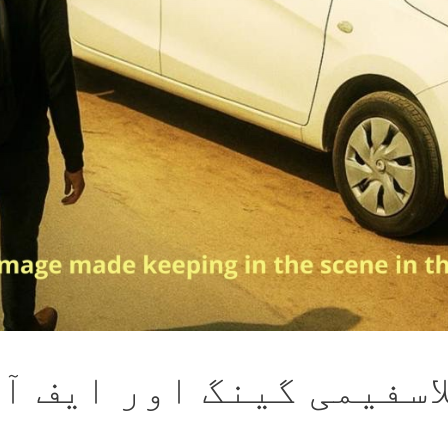
اسفیمی گینگ اور ایف آ