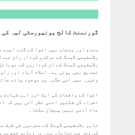
گورنمنٹ کالج یونیورسٹی لیہ کی س
سندھ اور پنجاب میں اغوا کے گئے ایسے م
بلاسفیمی گینگ کے مرکزی کردار راؤ عبدا
بلاسفیمی گینگ کے ان کرداروں کے موبائل
تصدیق بھی ہوتی ہے۔ اسلام آباد اور راو
وغیرہ میں اسی جگہہ پر موجود پائے جاتے
اغوا کے واقعات کی ایک اور اہم شہادت سی
افراد کی شکلیں اتنی نظر آتی ہیں کہ ان
عام آدمی نہیں پہچان سکتا۔
تاہم بلاسفیمی گینگ کے مجرموں کی طرف س
کی وجہ سے نمایاں ہے۔ یہ ویڈیو جنوبی پ