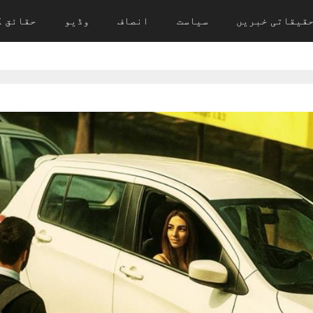
قیقاتی خبریں
سیاست
انصاف
وڈیو
حقائق ک