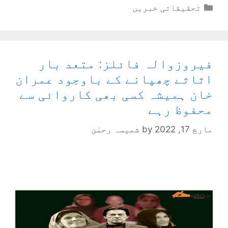
Categories
تحقیقاتی خبریں
فیروزوالہ فائلز: متعد بار
اثاثے چھپانے کے باوجود عمران
خان ہمیشہ کسی بھی کاروائی سے
محفوظ رہے
مارچ 17, 2022
by
شمیسہ رحمٰن