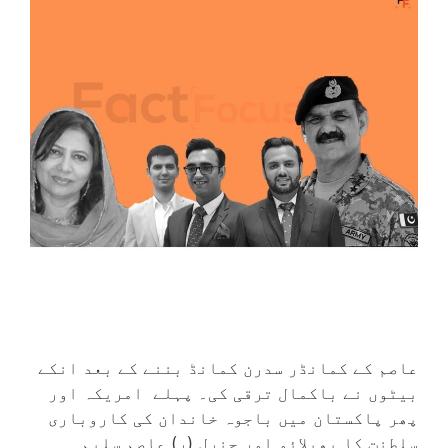
عاصم کے کمانڈر سدرن کمانڈ بننے کے بعد انکے
بیٹوں نے باکمال ترقی کی۔ پہلے امریکہ اور
پھر پاکستان میں باجوہ خاندان کی کاروباری
سلطنت کا پھیلائو اور جنرل (ر) عاصم سلیم