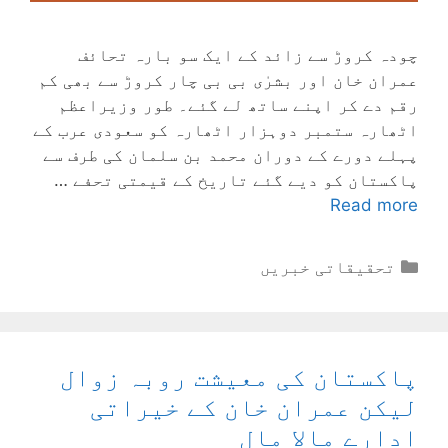
چودہ کروڑ سے زائد کے ایک سو بارہ تحائف
عمران خان اور بشرٰی بی بی چار کروڑ سے بھی کم
رقم دے کر اپنے ساتھ لے گئے۔ طور وزیراعظم
اٹھارہ ستمبر دوہزار اٹھارہ کو سعودی عرب کے
پہلے دورے کے دوران محمد بن سلمان کی طرف سے
پاکستان کو دیے گئے تاریخ کے قیمتی تحفے …
Read more
Categories
تحقیقاتی خبریں
پاکستان کی معیشت روبہ زوال
لیکن عمران خان کے خیراتی
ادارے مالا مال