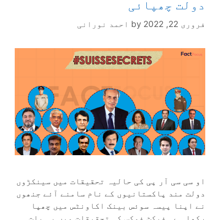
دولت چھپائی
فروری 22, 2022
by
احمد نورانی
او سی سی آر پی کی حالیہ تحقیقات میں سینکڑوں
دولت مند پاکستانیوں کے نام سامنے آئے جنھوں
نے اپنا پیسہ سوئس بینک اکاونٹس میں چھپا
رکھا ہے۔ فیکٹ فوکس کی تحقیقات میں یہ بات