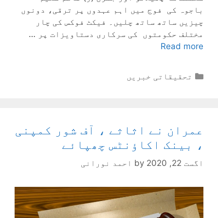
باجوہ کی فوج میں اہم عہدوں پر ترقی، دونوں
چیزیں ساتھ ساتھ چلیں۔ فیکٹ فوکس کی چار
مختلف حکومتوں کی سرکاری دستاویزات پر …
Read more
Categories
تحقیقاتی خبریں
عمران نے اثاثے ، آف شور کمپنی
، بینک اکاؤنٹس چھپائے
اگست 22, 2020
by
احمد نورانی