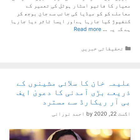
معیار کا فائیو اسٹار ہوٹل کی تعمیر کے
معاملے کو کو میڈیا کی جانب سے جان بوجھ کر
کنفیوژ کیا جارہا ہےاور ایسا تاثر دیا جارہا
ہے کہ یہ …
Read more
Categories
تحقیقاتی خبریں
علیمہ خان کا سلائی مشینوں کے
ذریعے بڑی آمدنی کا دعویٰ ایف
بی آر ریکارڈ سے مسترد
اگست 22, 2020
by
احمد نورانی