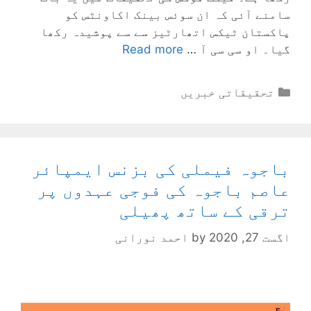
سامنے آئی کہ ان سوئس بینک اکاونٹس کو
پاکستان ٹیکس اتھارٹیز سے سے پوشیدہ رکھا
گیا۔ او سی سی آ …
Read more
Categories
تحقیقاتی خبریں
باجوہ فیملی کی بزنس ایمپائر
عاصم باجوہ کی فوجی عہدوں پر
ترقی کے ساتھ پھیلی
اگست 27, 2020
by
احمد نورانی