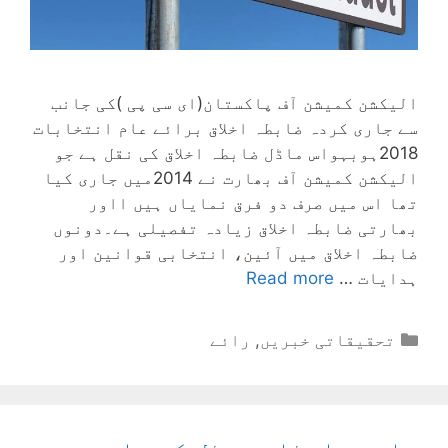
الیکشن کمیشن آف پاکستان(ای سی پی )کی جانب
سے جاری کردہ ضابطہ اخلاق برائے عام انتخابات
2018ہوبہواس ماڈل ضابطہ اخلاق کی نقل ہے جو
الیکشن کمیشن آف بھارت نے 2014میں جاری کیا
تھا اس میں صرف دو فرق نمایاں ہیں ااور
بھارتی ضابطہ اخلاق زیادہ تفصیلی ہے۔دونوں
ضابطہ اخلاق میں آئین، انتخابی قوانین اور
ہدایات …
Read more
Categories
تحقیقاتی خبریں
,
رائے