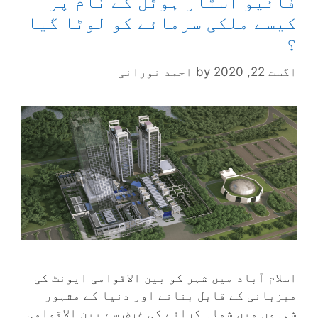
فائیو اسٹار ہوٹل کے نام پر
کیسے ملکی سرمائے کو لوٹا گیا
؟
اگست 22, 2020
by
احمد نورانی
اسلام آباد میں شہر کو بین الاقوامی ایونٹ کی
میزبانی کے قابل بنانے اور دنیا کے مشہور
شہروں میں شمار کرانے کی غرض سے بین الاقوامی