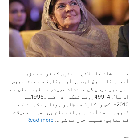
علیمہ خان کا سلائی مشینوں کے ذریعے بڑی
آمدنی کا دعویٰ ایف بی آر ریکارڈ سے مسترد،جس
سال نیو جرسی کی جائداد خریدی ، علیمہ خان نے
اس سال 49914روپے ٹیکس ادا کیا۔1995سے
2010ٹیکس ریکارڈ سے ظاہر ہوتا ہے کہ ان کے
کاروبار سے آمدنی برائے نام ہی تھی۔ تفصیلات
کے مطابق،علیمہ خان نے گو …
Read more
Categories