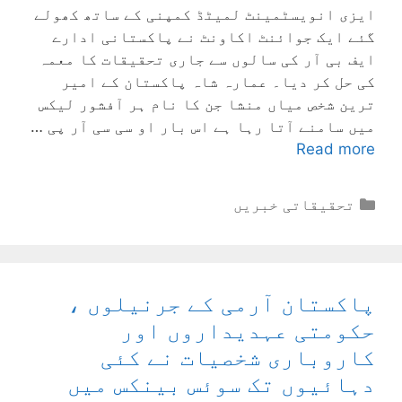
ایزی انویسٹمینٹ لمیٹڈ کمپنی کے ساتھ کھولے
گئے ایک جوائنٹ اکاونٹ نے پاکستانی ادارے
ایف بی آر کی سالوں سے جاری تحقیقات کا معمہ
کی حل کر دیا۔ عمارہ شاہ پاکستان کے امیر
ترین شخص میاں منشا جن کا نام ہر آفشور لیکس
میں سامنے آتا رہا ہے اس بار او سی سی آر پی …
Read more
Categories
تحقیقاتی خبریں
پاکستان آرمی کے جرنیلوں ،
حکومتی عہدیداروں اور
کاروباری شخصیات نے کئی
دہائیوں تک سوئس بینکس میں