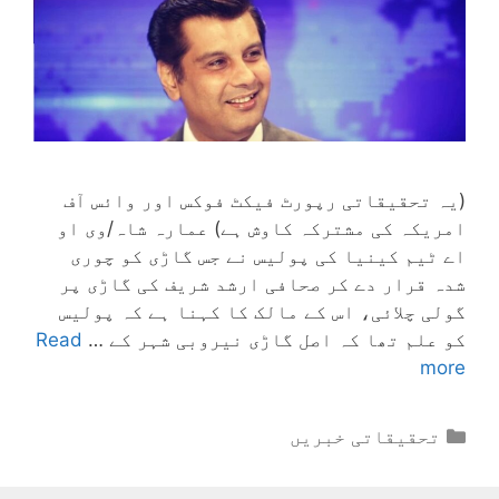
(یہ تحقیقاتی رپورٹ فیکٹ فوکس اور وائس آف
امریکہ کی مشترکہ کاوش ہے) عمارہ شاہ/وی او
اے ٹیم کینیا کی پولیس نے جس گاڑی کو چوری
شدہ قرار دے کر صحافی ارشد شریف کی گاڑی پر
گولی چلائی، اس کے مالک کا کہنا ہے کہ پولیس
کو علم تھا کہ اصل گاڑی نیروبی شہر کے …
Read
more
Categories
تحقیقاتی خبریں