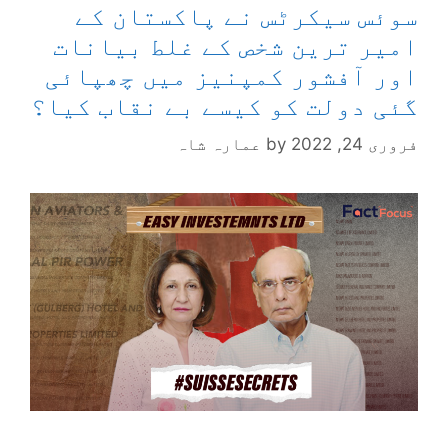
سوئس سیکرٹس نے پاکستان کے
امیر ترین شخص کے غلط بیانات
اور آفشور کمپنیز میں چھپائی
گئی دولت کو کیسے بے نقاب کیا؟
فروری 24, 2022
by
عمارہ شاہ