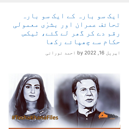
ایک سو بارہ کے ایک سو بارہ
تحائف عمران اور بشرٰی معمولی
رقم دے کر گھر لے گئے، ٹیکس
حکام سے چھپائے رکھا
اپریل 16, 2022
by
احمد نورانی