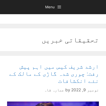
Ski
Menu
t
conten
تحقیقاتی خبریں
ارشد شریف کیس میں اہم پیش
رفت: چوری شدہ گاڑی کے مالک کے
نئے انکشافات
نومبر 9, 2022
by
عمارہ شاہ