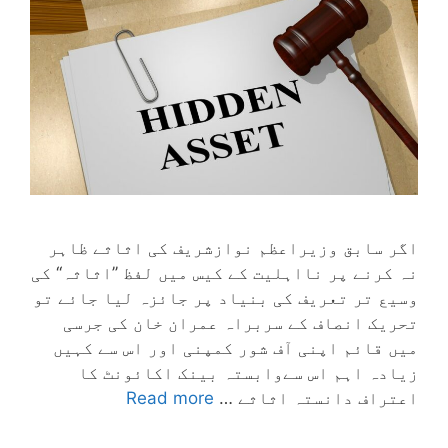
اگر سابق وزیراعظم نوازشریف کی اثاثے ظاہر
نہ کرنے پر نااہلیت کے کیس میں لفظ ’’اثاثہ‘‘ کی
وسیع تر تعریف کی بنیاد پر جائزہ لیا جائے تو
تحریک انصاف کے سربراہ عمران خان کی جرسی
میں قائم اپنی آف شور کمپنی اور اس سے کہیں
زیادہ اہم اس سےوابستہ بینک اکائونٹ کا
اعتراف دانستہ اثاثے …
Read more