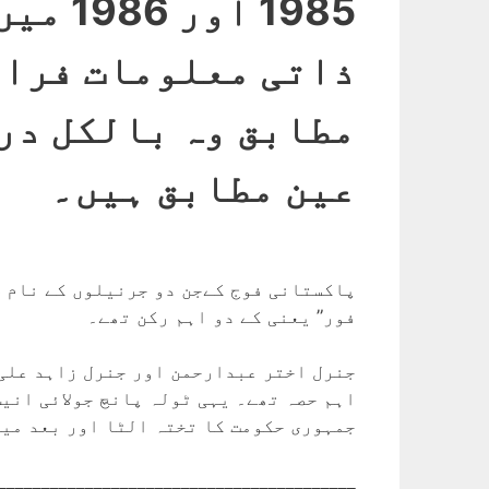
1985 
ذاتی معلومات فراہ
مطابق وہ بالکل در
عین مطابق ہیں۔
پاکستانی فوج کےجن دو جرنیلوں کے نام س
فور” یعنی کے دو اہم رکن تھے۔
جنرل اختر عبدارحمن اور جنرل زاہد علی ا
اہم حصہ تھے۔ یہی ٹولہ پانچ جولائی انی
جمہوری حکومت کا تختہ الٹا اور بعد میں
_________________________________________