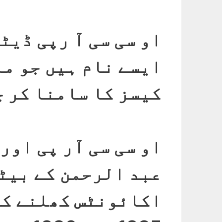
او سی سی آ رپی ڈیٹ
ایسے نام ہیں جو م
کیسز کا سامنا کر 
او سی سی آر پی اور
عبد الرحمن کے بیٹ
اکائونٹس کھلنے کی