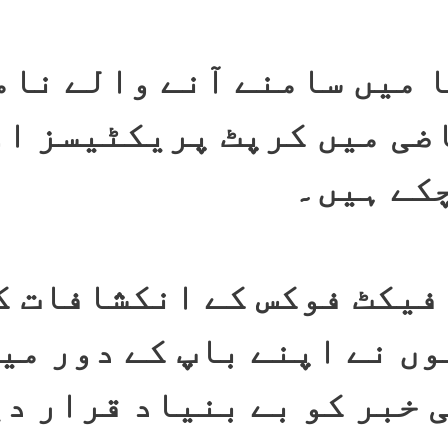
ا میں سامنے آنے والے نام
اضی میں کرپٹ پریکٹیسز او
چکے ہیں۔
 فیکٹ فوکس کے انکشافات ک
وں نے اپنے باپ کے دور می
 خبر کو بے بنیاد قرار د