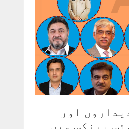
یداروں اور
ئس بینکس میں