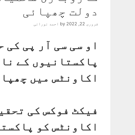
دولت چھپائی
فروری 22, 2022
by
احمد نورانی
او سی سی آر پی کی 
پاکستانیوں کے نام
اکاونٹس میں چھپا 
فیکٹ فوکس کی تحقیق
اکاونٹس کو پاکستا