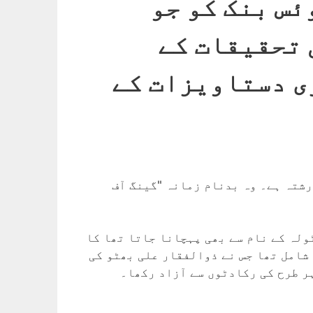
ے سوئس بنک کو جو
 تحقیقات کے
ی دستاویزات کے
رشتہ ہے۔ وہ بدنام زمانہ "گینگ آف
ولہ کے نام سے بھی پہچانا جاتا تھا کا
 شامل تھا جس نے ذوالفقار علی بھٹو کی
ر طرح کی رکادٹوں سے آزاد رکھا۔