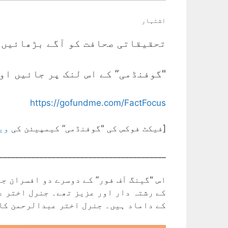
اشتہار
تحقیقاتی صحافت کو آگے بڑھائیں۔
"گوفنڈمی” کے اس لنک پر جائیں او
https://gofundme.com/FactFocus
[فیکٹ فوکس کی "گوفنڈمی” کیمپیئن کی
وی
_________________________________________
اس "گینگ آف فور” کے دوسرے دو افسران ج
کے رشتہ دار اور عزیز تھے۔ جنرل اختر ع
کے داماد ہیں۔ جنرل اختر عبدالرحمن کا