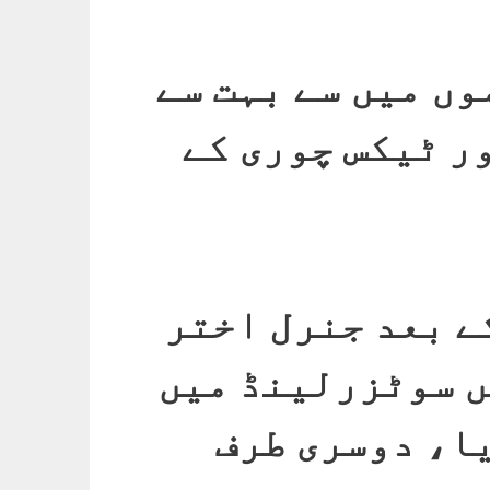
وں میں سے بہت سے
ر ٹیکس چوری کے
ے بعد جنرل اختر
ں سوٹزرلینڈ میں
یا، دوسری طرف