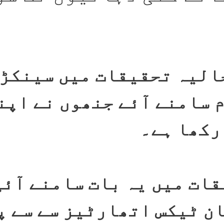
حالیہ تحقیقات میں سینکڑ
 سامنے آئے جنھوں نے اپن
رکھا ہے۔
ات میں یہ بات سامنے آئی
ن ٹیکس اتھارٹیز سے سے پ