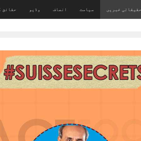
قیقاتی خبریں
سیاست
انصاف
وڈیو
حقائق ک