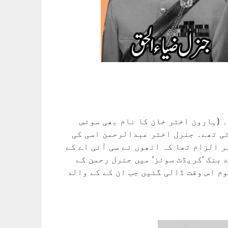
 (ہارون اختر خان کا نام بھی سوئس
ئی تھے۔ جنرل اختر عبدالرحمن اسی کی
ر الزام تھا کہ انھوں نے سی آئی اے کے
 جب سوئٹزلینڈ کے سب سے بڑے بنک ‘کریڈٹ سوئز’ میں جنرل رحمن کے
م اس وقت ڈالی گئیں جب ان کے کے والد