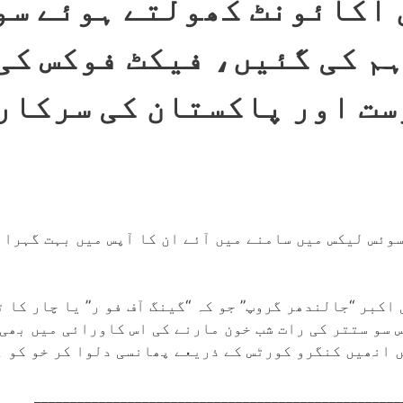
اور 1986 میں اکائونٹ کھولتے ہوئ
م کی گئیں، فیکٹ فوکس کی
ست اور پاکستان کی سرکار
وئس لیکس میں سامنے میں آئے ان کا آپس میں بہت گہرا 
کبر “جالندھر گروپ” جو کہ “گینگ آف فو ر” یا چار کا ٹ
س سو ستتر کی رات شب خون مارنے کی اس کاورائی میں بھی
 انھیں کنگرو کورٹس کے ذریعے پھانسی دلوا کر خو کو ہ
___________________________________________________