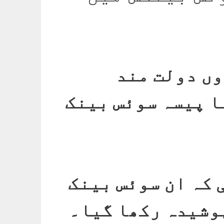
وں دولت مند
ا پیسہ سوئس بینک
 کہ ان سوئس بینک
وشیدہ رکھا گیا۔