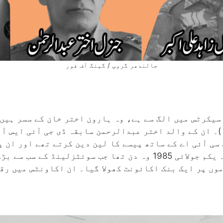
جالندھر گروپ / گینگ آف فور
سیکرٹس میں الگ سے ہے، وہ ہارون اختر خان کے سسر ہیں۔
)۔ ان کے والد اختر عبدالرحمن سابقہ ڈی جی آئی ایس آ
سی آئی اے کے ساتھ پیسے کا لین دین کرتے تھے اور ان پ
پراجیکٹ "افغان وار” کا پیسہ چرایا ہے۔ یکم جولائی 1985 وہ دن تھا
وں پر ایک بنک اکائونٹ کھولا گیا۔ ان اکاونٹس میں رقو