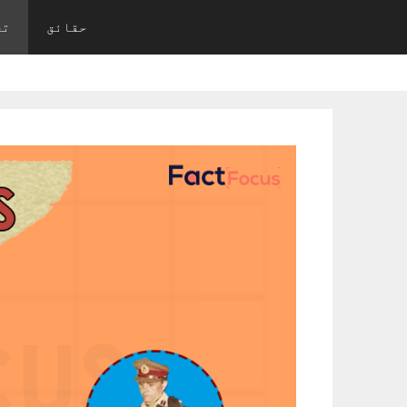
Ski
حقائق
تح
t
conten