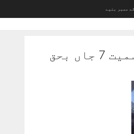
ے ممبر بنیے
ں بحق