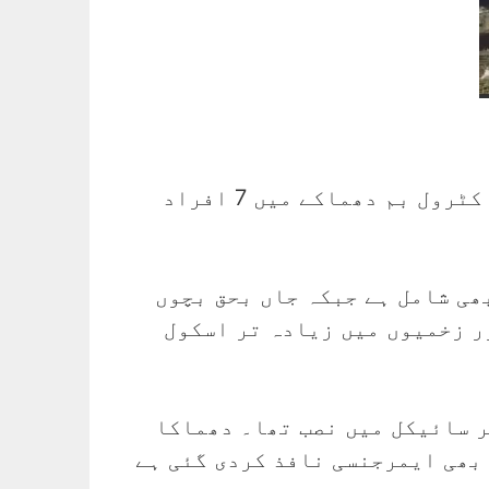
بلوچستان کے شہر مستونگ میں گرلز ہائی اسکول سول اسپتال چوک کے قریب ریموٹ کٹرول بم دھماکے میں 7 افراد
ھی شامل ہے جبکہ جاں بحق بچوں
زائد افراد زخمی ہوئے اور زخمیوں میں زیادہ تر اسکول
ر سائیکل میں نصب تھا۔ دھماکا
بھی ایمرجنسی نافذ کردی گئی ہے