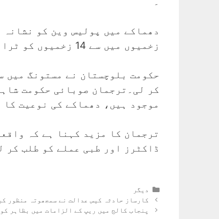
۔
دھماکے میں پولیس وین کو نشانہ ب
زخمیوں میں سے 14 زخمیوں کو ٹراما سینٹر کوئٹہ منتقل کردیا گیا۔
حکومت بلوچستان نے مستونگ میں س
کر لی۔ترجمان صوبائی حکومت شاہد
موجود ہیں، دھماکے کی نوعیت کا ت
ترجمان کا مزید کہنا ہے کہ واقعہ
ڈاکٹرز اور طبی عملے کو طلب کر ل
Categories
دیگر
کارساز حادثہ کیس عدالت نے سمجھوتہ منظور کر 
پنجاب کالج میں ریپ کے الزامات میں بظاہر کوئ