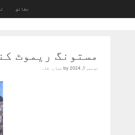
Ski
حقائق
تح
t
conten
مستونگ ریموٹ کنٹرول
نومبر 1, 2024
by
عمارہ شاہ