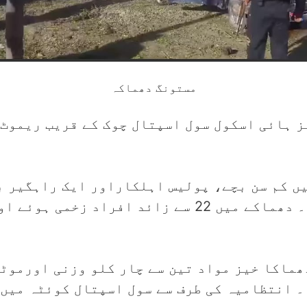
مستونگ دھماکہ
ں کم سن بچے، پولیس اہلکاراور ایک راہگیر ب
کی عمریں5سے10سال کےدرمیان ہیں۔ دھماکے میں 22 سے 
ھماکا خیز مواد تین سے چار کلو وزنی اورموٹ
۔ انتظامیہ کی طرف سے سول اسپتال کوئٹہ میں 