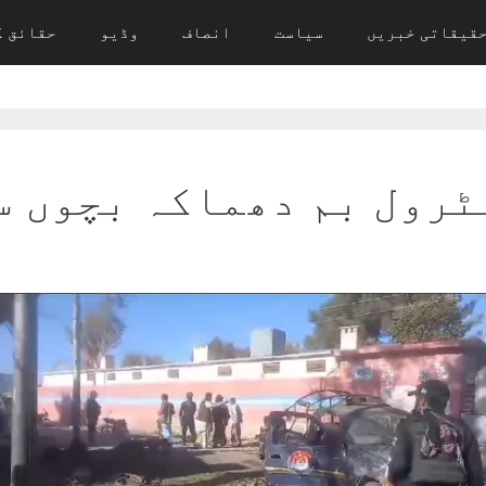
قیقاتی خبریں
سیاست
انصاف
وڈیو
حقائق ک
 بم دھماکہ بچوں سمیت 7 جا