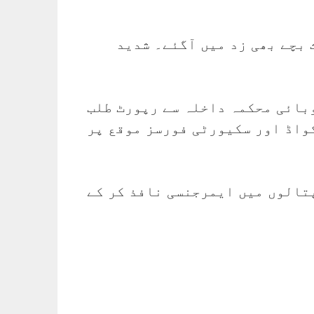
 بچے بھی زد میں آگئے۔ شدید
بائی محکمہ داخلہ سے رپورٹ طلب
واڈ اور سکیورٹی فورسز موقع پر
پتالوں میں ایمرجنسی نافذ کر کے