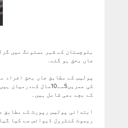
جاں بحق ہو گئے۔
پولیس کے مطابق جاں بحق افراد می
کے بچے بھی شامل ہیں۔
ابتدائی پولیس رپورٹ کے مطابق د
ریموٹ کنٹرول ڈیوائس سے کیا گیا