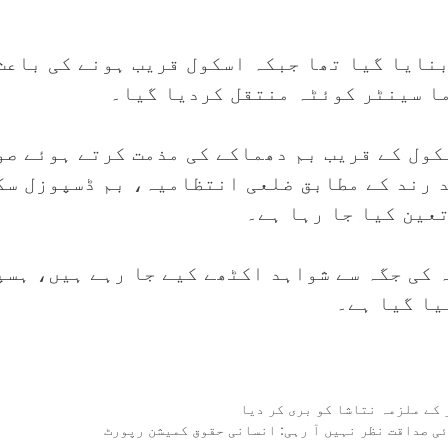
نایا گیا تھا جبکہ اسکول قریب ہونے کی باعث
کول کے قریب بم دھماکے کی مذمت کرتے ہوئے صو
 رند کے مطابق ضلعی انتظامیہ، بم ڈسپوزل سک
عین کیا جا رہا ہے۔
 کی جگہ سے شواہد اکٹھے کیے جا رہے ہیں، ہس
یا گیا ہے۔
کے ملزمہ نتاشا کو بری کر دیا
ی صداقت نظر نہیں آ رہی: انسانی حقوق کمیشن رپورٹ