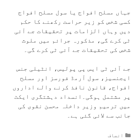
جہاں مسلح افواج یا سول مسلح افواج
کسی شخص کو زیر حراست رکھنے کا حکم
دیں وہاں الزامات پر تحقیقات جے آئی
ٹی کرے گی، مذکورہ جرائم میں ملوث
شخص کی تحقیقات جے آئی ٹی کرے گی۔
جے آئی ٹی ایس پی پولیس، انٹیلی جنس
ایجنسیز، سول آرمڈ فورسز اور مسلح
افواج، قانون نافذ کرنے والے اداروں
پر مشتمل ہوگی۔انسداد دہشتگری ایکٹ
میں ترمیم وزیر داخلہ محسن نقوی کی
جانب سے لائی گئی ہے۔
Categories
انصاف