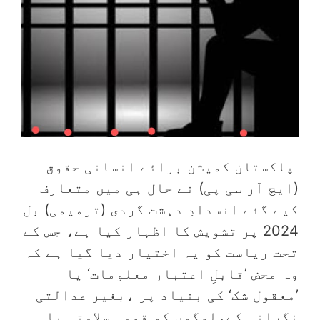
‏ پاکستان کمیشن برائے انسانی حقوق
(ایچ آر سی پی) نے حال ہی میں متعارف
کیے گئے انسدادِ دہشت گردی (ترمیمی) بل
2024 پر تشویش کا اظہار کیا ہے، جس کے
تحت ریاست کو یہ اختیار دیا گیا ہے کہ
وہ محض ’قابلِ اعتبار معلومات‘ یا
’معقول شک‘ کی بنیاد پر ،بغیر عدالتی
نگرانی کے،لوگوں کو قومی سلامتی یا