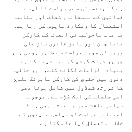
ہے کہ ‏بدقسمتی سے، ریاست کا ایسے
قوانین کے منصفانہ، شفاف اور مناسب
استعمال کا ریکارڈ مایوس کن رہا ہے۔
یہ بات ماحولیاتی انصاف کے کارکن
بابا جان اور سابق قانون ساز علی
وزیر کی طویل حراست سے ظاہر ہوتی ہے،
جن پر دہشت گردی کو ہوا دینے کے بے
بنیاد الزامات لگائے گئے، اور حالیہ
دنوں میں حقوق کی کارکن ماہرنگ بلوچ
کا فورتھ شیڈول میں شامل ہونا بھی
اسی سلسلے کی ایک کڑی ہے۔ موجودہ
سیاسی حالات میں یہ خدشہ بھی ہے کہ
امتناعی حراست کو سیاسی حریفوں کے
خلاف استعمال کیا جا سکتا ہے۔