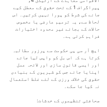
الاقوامی معاہدے کے آرٹیکل 4،
پیراگراف 1 کے تحت حقوق کے معطل کیے
جانے کی شرط کو پورا نہیں کرتیں۔ اس
لحاظ سے، یہ ترمیم عارضی یا مخصوص
حالات کے بجائے غیر محدود اختیارات
فراہم کرتی ہے۔
‏ایچ آر سی پی حکومت سے پرزور مطالبہ
کرتا ہے کہ اس بل کو واپس لیا جائے
اور ایسی قانون سازی اور لائحہ عمل
اپنایا جائے جس کو شہریوں کے بنیادی
حقوق کی خلاف ورزی کے لئے غلط استعمال
نہ کیا جا سکے۔
صحافتی تنظیموں کے خدشات: