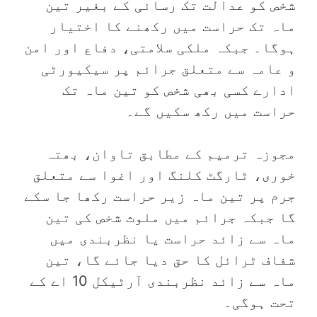
شخص کو عدالت تک رسائی کے بغیر تین
ماہ تک حراست میں رکھنے کا اختیار
ہوگا۔ جبکہ ملکی سلامتی، دفاع اور امن
و عامہ سے متعلق جرائم پر سیکیورٹی
ادارے کسی بھی شخص کو تین ماہ تک
حراست میں رکھ سکیں گے۔
مجوزہ ترمیم کے مطابق تاوان، بھتہ
خوری، ٹارگٹ کلنگ اور اغوا سے متعلق
جرم پر تین ماہ زیر حراست رکھا جا سکے
گا جبکہ جرائم میں ملوث شخص کی تین
ماہ سے زائد حراست یا نظربندی میں
شفاف ٹرائل کا حق دیا جائے گا، تین
ماہ سے زائد نظربندی آرٹیکل 10 اے کے
تحت ہوگی۔