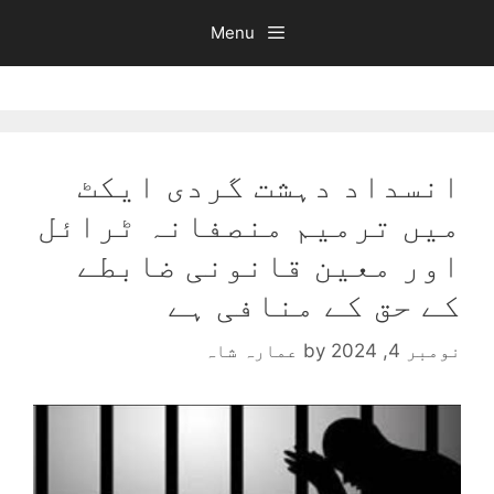
Ski
Menu
t
conten
‏انسداد دہشت گردی ایکٹ
میں ترمیم منصفانہ ٹرائل
اور معین قانونی ضابطے
کے حق کے منافی ہے
نومبر 4, 2024
by
عمارہ شاہ