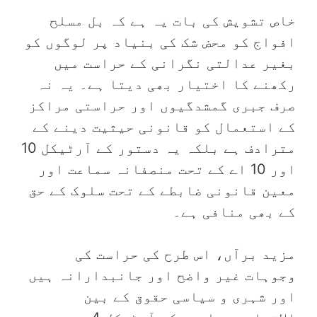
‏خاص تشویش کی بات یہ ہے کہ بل مسلح
افواج کو محض شک کی بنیاد پر لوگوں کو
بغیر عدالتی نگرانی کے حراست میں
رکھنے کا اختیار بھی دیتا ہے۔ یہ نہ
صرف جبری گمشدگیوں اور حراستی مراکز
کے استعمال کو قانونی حیثیت دینے کے
مترادف ہے بلکہ یہ دستور کے آرٹیکل 10
اور 10 اے کے تحت منصفانہ سماعت اور
معین قانونی ضابطے کے تحت سلوک کے حق
کے بھی منافی ہے۔
‏مزید برآں، اس طرح کی حراست کی
وجوہات غیر واضح اور جانبدارانہ ہیں
اور شہری و سیاسی حقوق کے بین