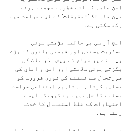
امن عامہ کے لئے خطرہ سمجھتے ہوئے
تین ماہ تک ’تحقیقات‘ کے لیے حراست میں
رکھ سکتی ہے۔
‏ایچ آر سی پی حالیہ بڑھتی ہوئی
عسکریت پسندی اور قیمتی جانوں کے بڑے
پیمانے پر ضیاع کے پیش نظر ملک کی
بگڑتی ہوئی سلامتی اور امن و امان کی
صورتحال سے نمٹنے کی فوری ضرورت کو
تسلیم کرتا ہے۔ تاہم، امتناعی حراست
مسئلے کا حل نہیں ہے کیونکہ ایسے
اختیارات کے غلط استعمال کا خدشہ
رہتا ہے۔
قومی کمیشن براۓ انسانی حقوق نے کہا