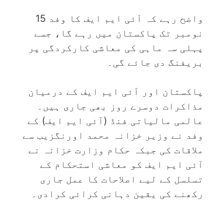
واضح رہے کہ آئی ایم ایف کا وفد 15
نومبر تک پاکستان میں رہے گا، جسے
پہلی سہ ماہی کی معاشی کارکردگی پر
بریفنگ دی جائے گی۔
پاکستان اور آئی ایم ایف کے درمیان
مذاکرات دوسرے روز بھی جاری ہیں۔
عالمی مالیاتی فنڈ (آئی ایم ایف) کے
وفد نے وزیر خزانہ محمد اورنگزیب سے
ملاقات کی جبکہ حکام وزارت خزانہ نے
آئی ایم ایف کو معاشی استحکام کے
تسلسل کے لیے اصلاحات کا عمل جاری
رکھنے کی یقین دہانی کرائی کرادی۔