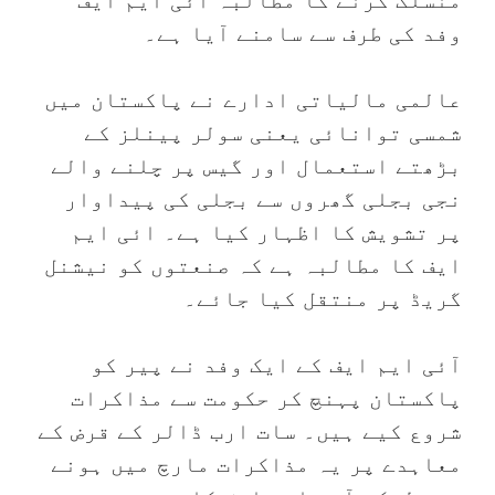
منسلک کرنے کا مطالبہ آئی ایم ایف
وفد کی طرف سے سامنے آیا ہے۔
عالمی مالیاتی ادارے نے پاکستان میں
شمسی توانائی یعنی سولر پینلز کے
بڑھتے استعمال اور گیس پر چلنے والے
نجی بجلی گھروں سے بجلی کی پیداوار
پر تشویش کا اظہار کیا ہے۔ ائی ایم
ایف کا مطالبہ ہے کہ صنعتوں کو نیشنل
گریڈ پر منتقل کیا جائے۔
آئی ایم ایف کے ایک وفد نے پیر کو
پاکستان پہنچ کر حکومت سے مذاکرات
شروع کیے ہیں۔ سات ارب ڈالر کے قرض کے
معاہدے پر یہ مذاکرات مارچ میں ہونے