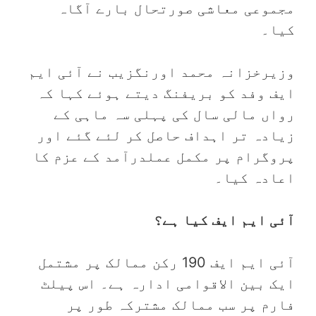
مجموعی معاشی صورتحال بارے آگاہ
کیا۔
وزیرخزانہ محمد اورنگزیب نے آئی ایم
ایف وفد کو بریفنگ دیتے ہوئے کہا کہ
رواں مالی سال کی پہلی سہ ماہی کے
زیادہ تر اہداف حاصل کر لئے گئے اور
پروگرام پر مکمل عملدرآمد کے عزم کا
اعادہ کیا۔
آئی ایم ایف کیا ہے؟
آئی ایم ایف 190 رکن ممالک پر مشتمل
ایک بین الاقوامی ادارہ ہے۔ اس پیلٹ
فارم پر سب ممالک مشترکہ طور پر