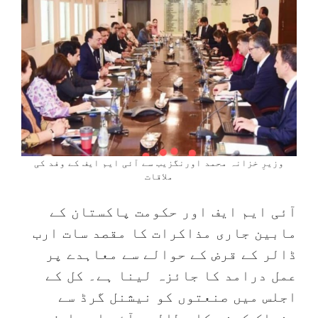
وزیرِ خزانہ محمد اورنگزیب سے آئی ایم ایف کے وفد کی
ملاقات
آئی ایم ایف اور حکومت پاکستان کے
مابین جاری مذاکرات کا مقصد سات ارب
ڈالر کے قرض کے حوالے سے معاہدے پر
عمل درامد کا جائزہ لینا ہے۔ کل کے
اجلس میں صنعتوں کو نیشنل گرڈ سے