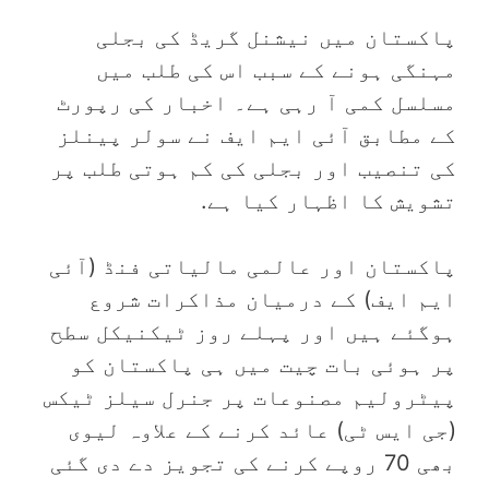
پاکستان میں نیشنل گریڈ کی بجلی
مہنگی ہونے کے سبب اس کی طلب میں
مسلسل کمی آ رہی ہے۔ اخبار کی رپورٹ
کے مطابق آئی ایم ایف نے سولر پینلز
کی تنصیب اور بجلی کی کم ہوتی طلب پر
تشویش کا اظہار کیا ہے.
پاکستان اور عالمی مالیاتی فنڈ (آئی
ایم ایف) کے درمیان مذاکرات شروع
ہوگئے ہیں اور پہلے روز ٹیکنیکل سطح
پر ہوئی بات چیت میں ہی پاکستان کو
پیٹرولیم مصنوعات پر جنرل سیلز ٹیکس
(جی ایس ٹی) عائد کرنے کے علاوہ لیوی
بھی 70 روپے کرنے کی تجویز دے دی گئی