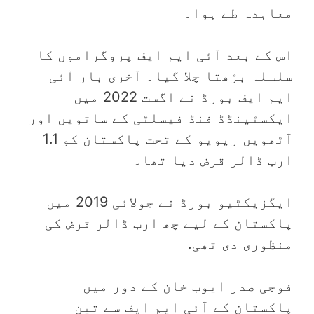
معاہدہ طے ہوا۔
اس کے بعد آئی ایم ایف پروگراموں کا
سلسلہ بڑھتا چلا گیا۔ آخری بار آئی
ایم ایف بورڈ نے اگست 2022 میں
ایکسٹینڈڈ فنڈ فیسلٹی کے ساتویں اور
آٹھویں ریویو کے تحت پاکستان کو 1.1
ارب ڈالر قرض دیا تھا۔
ایگزیکٹیو بورڈ نے جولائی 2019 میں
پاکستان کے لیے چھ ارب ڈالر قرض کی
منظوری دی تھی.
فوجی صدر ایوب خان کے دور میں
پاکستان کے آئی ایم ایف سے تین