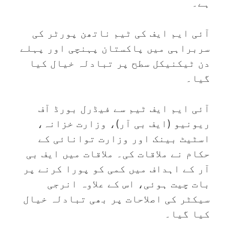
ہے۔
آئی ایم ایف کی ٹیم ناتھن پورٹر کی
سربراہی میں پاکستان پہنچی اور پہلے
دن ٹیکنیکل سطح پر تبادلہ خیال کیا
گیا۔
آئی ایم ایف ٹیم سے فیڈرل بورڈ آف
ریونیو (ایف بی آر)، وزارت خزانہ،
اسٹیٹ بینک اور وزارت توانائی کے
حکام نے ملاقات کی۔ ملاقات میں ایف بی
آر کے اہداف میں کمی کو پورا کرنے پر
بات چیت ہوئی، اس کے علاوہ انرجی
سیکٹر کی اصلاحات پر بھی تبادلہ خیال
کیا گیا۔