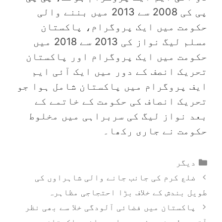
پی کی 2008 سے 2013 میں بننے والی
حکومت میں ایک پروگرام، پاکستان
مسلم لیگ نواز کی 2013 سے 2018 میں
حکومت میں ایک پروگرام اور پاکستان
تحریک انصف کے دور میں ایک آئی ایم
ایف پروگرام میں پاکستان شامل ہوا جو
تحریک انصاف کی حکومت کے خاتمے کے
بعد نواز لیگ کی سربراہی میں مخلوط
حکومت نے جاری رکھا۔
Categories
دیگر
ضلع کرم کی جانب جانے والی شاہراوں کی
طویل بندش کے خلاف بڑا احتجاجی مظاہرہ
پاکستان میں فضائی آلودگی خلا سے بھی نظر