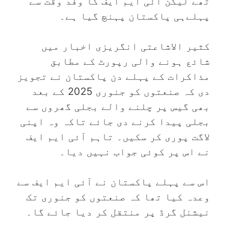
تھے لیکن آئی ایم ایف کا وفد وقت سے
پہلےہی پاکستان پہنچ گیا ہے۔
کثیر الاشاعتی انگریزی اخبار میں
شائع ہونے والی رپورٹ کے مطابق
مذاکرات کے پہلے دن پاکستان نے تجویز
دی کہ صنعتوں کو جنوری 2025 کے بعد
بھی گیس پر چلنے والے بجلی گھروں سے
بجلی پیدا کرنے دی جائے تاکہ وہ اپنی
لاگت پوری کر سکیں۔ تاہم آئی ایم ایف
نے اس پر کوئی جواب نہیں دیا۔
اس سے پہلے پاکستان نے آئی ایم ایف سے
وعدہ کیا تھا کہ صنعتوں کو جنوری تک
نیشنل گرڈ پر منتقل کر دیا جائے گا۔