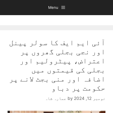
Ski
Menu
t
conten
آئی ایم ایف کا سولر پینل
اور نجی بجلی گھروں پر
اعتراض، پیٹرولیم اور
بجلی کی قیمتوں میں
اضافہ اور منی بجٹ لانے پر
حکومت پر دباو
نومبر 12, 2024
by
عمارہ شاہ