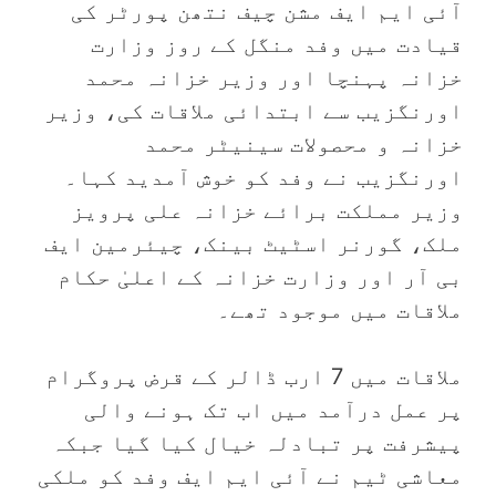
آئی ایم ایف مشن چیف نتھن پورٹر کی
قیادت میں وفد منگل کے روز وزارت
خزانہ پہنچا اور وزیر خزانہ محمد
اورنگزیب سے ابتدائی ملاقات کی، وزیر
خزانہ و محصولات سینیٹر محمد
اورنگزیب نے وفد کو خوش آمدید کہا۔
وزیر مملکت برائے خزانہ علی پرویز
ملک، گورنر اسٹیٹ بینک، چیئرمین ایف
بی آر اور وزارت خزانہ کے اعلیٰ حکام
ملاقات میں موجود تھے۔
ملاقات میں 7 ارب ڈالر کے قرض پروگرام
پر عمل درآمد میں اب تک ہونے والی
پیشرفت پر تبادلہ خیال کیا گیا جبکہ
معاشی ٹیم نے آئی ایم ایف وفد کو ملکی