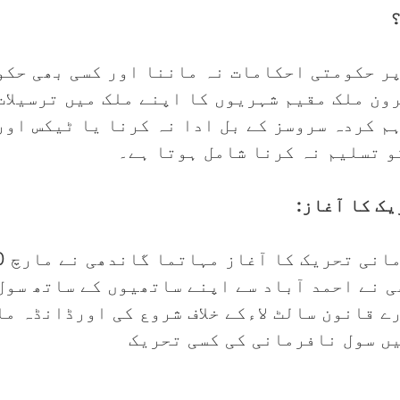
؟
ر حکومتی احکامات نہ ماننا اور کسی بھی حکوم
ون ملک مقیم شہریوں کا اپنے ملک میں ترسیلات
م کردہ سروسز کے بل ادا نہ کرنا یا ٹیکس اور
و تسلیم نہ کرنا شامل ہوتا ہے۔
ک کا آغاز:
ی نے احمد آباد سے اپنے ساتھیوں کے ساتھ سو
ے قانون سالٹ لاءکے خلاف شروع کی اورڈانڈہ ما
ں سول نافرمانی کی کسی تحریک