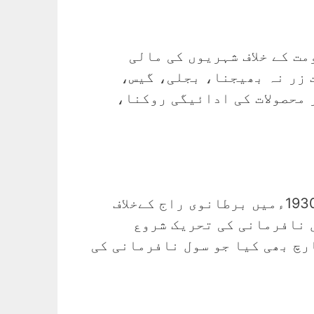
ت کے خلاف شہریوں کی مالی
 زر نہ بھیجنا، بجلی، گیس،
 محصولات کی ادائیگی روکنا،
برصغیر میں سب سے پہلے سول نافرمانی تحریک کا آغاز مہاتما گاندھی نے مارچ 1930ءمیں برطانوی راج کےخلاف
ل نافرمانی کی تحریک شروع
رچ بھی کیا جو سول نافرمانی کی