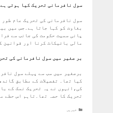
سول نافرمانی تحریک کیا ہوتی ہے
سول نافرمانی کی تحریک عام طور پ
بغاوت کو کہا جاتا ہے۔جس میں بیر
پانی سمیت حکومت کی جانب سے فراہ
مالی بائیکاٹ کرنا اور قوانین ک
بر صغیر میں سول نافرمانی کی تحری
کیا تھا۔ تفصیلات کے مطابق گاندھ
کی،انہوں نے یہ تحریک نمک کے بار
تحریک کا حصہ تھا۔تاہم اس حطے می
Categories
خبریں