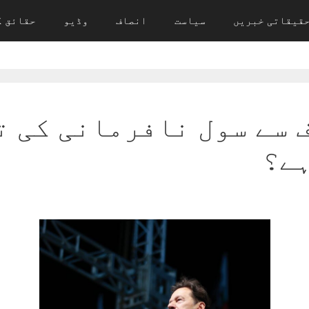
قیقاتی خبریں
سیاست
انصاف
وڈیو
حقائق ک
 سے سول نافرمانی کی ت
ہے؟