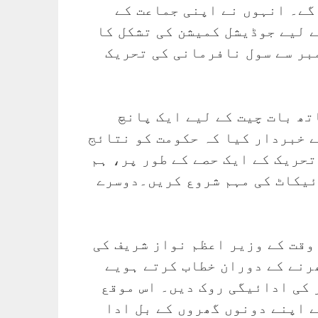
ریں گے۔ انہوں نے اپنی جماعت کے
کی شفاف تحقیقات کے لیے جوڈیشل کمیشن کی تشکل کا
بر سے سول نافرمانی کی تحریک
تھ بات چیت کے لیے ایک پانچ
 خبردار کیا کہ حکومت کو نتائج
حریک کے ایک حصے کے طور پر، ہم
ائیکاٹ کی مہم شروع کریں۔دوسرے
نے اس وقت کے وزیر اعظم نواز شریف کی
ھرنے کے دوران خطاب کرتے ہویے
 کی ادائیگی روک دیں۔ اس موقع
ے اپنے دونوں گھروں کے بل ادا