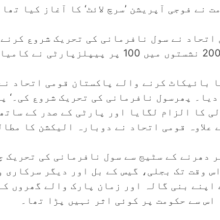
 نے فوجی آپریشن ’سرچ لائٹ‘ کا آغاز کیا تھا۔
دیا۔ پھرسول نافرمانی کی تحریک شروع کی۔‘ پ
لی کا الزام لگایا اور پارٹی کے صدر کے ساتھ
 علاوہ قومی اتحاد نے دوبارہ الیکشن کا مطال
ک پر دھرنے کے سٹیج سے سول نافرمانی کی تحریک چ
س وقت تک بجلی، گیس کے بل اور دیگر سرکاری 
ے اپنے بنی گالہ اور زمان پارک والے گھروں کے
اس سے حکومت پر کوئی اثر نہیں پڑا تھا۔