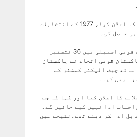
بعد ازاں ’1977 میں پاکستان قومی اتحاد نے سول نافرمانی کی تحریک شروع کرنے کا اعلان کیا، 1977 کے انتخابات
’صوبائی اسمبلیوں کے انتخابات کا بائیکاٹ کرنے والے پاکستان قومی اتحاد نے قومی اسمبلی میں 36 نشستیں
اکستان قومی اتحاد نے پاکستان
 ساتھ چیف الیکشن کمشنر کے
بہ بھی کیا۔
لانے کا اعلان کیا اور کہا کہ جب
واجبات ادا نہیں کیے جائیں گے۔
 بل ادا کر دیئے تھے۔نتیجے میں