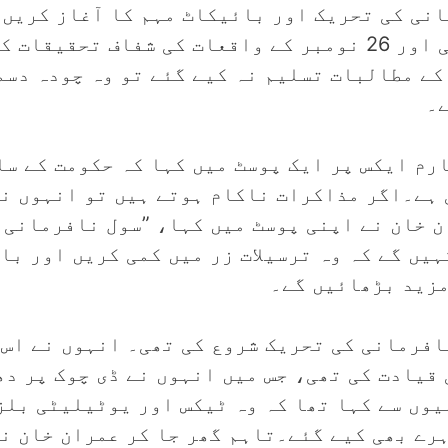
سول نافرمانی کی تحریک اور بائیکاٹ مہم کا آغاز ک
سیاسی قیدیوں کی رہائی اور 9 مئی اور 26 نومبر کے واقعات 
کے مطالبات تسلیم نہ کیے گئے تو وہ چودہ دسم
ے۔
رم ایکس پر ایک پوسٹ میں کہا کہ حکومت کے سا
 ہے۔اگر مذاکرات ناکام ہوتے ہیں تو انہوں نے
 خان نے اپنی پوسٹ میں کہا، ”سول نافرمانی ت
یں گے کہ وہ ترسیلات زر میں کمی کریں اور ب
مزید بڑھائیں گے۔
2 میں بھی سول نافرمانی کی تحریک شروع کی تھی۔ انہوں 
ی قیادت کی تھی، جس میں انہوں نے ڈی چوک پر د
وں سے کہا تھا کہ وہ ٹیکس اور یوٹیلیٹی بلز
ہرے بھی کیے گئے۔تاہم گھر جا کر عمران خان ن