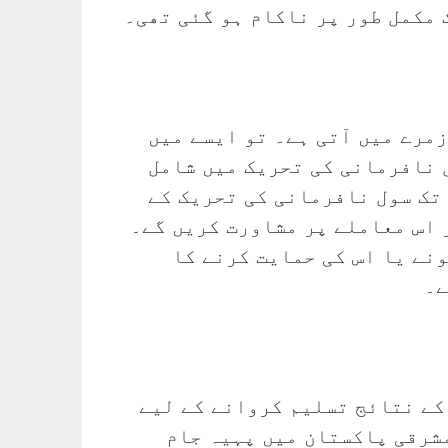
 مکمل طور پر ناکام ہو گئی تھی۔
مرے میں آتی ہے۔ تو ایسے میں
 نافرمانی کی تحریک میں شامل
تک سول نافرمانی کی تحریک کے
 اس معاملے پر مشاورت کریں گے۔
نے یا اس کی حمایت کرنے کا
ے۔
قائد شیخ مجیب الرحمٰن نے 1970 کے انتخابات کے نتائج تسلیم کروانے کے لیے
مشرقی پاکستان میں پہیہ جام