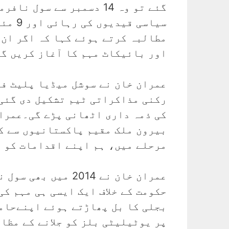
گئے تو وہ 14 دسمبر سے 
مطالبہ کرتے ہوئے کہا کہ اگر ان 
اور بائیکاٹ مہم کا آغاز کریں گ
عمران خان نے سوشل میڈیا پلیٹ فا
رکنی مذاکراتی ٹیم تشکیل دی گئی
کی ذمہ داری اٹھانی پڑے گی۔عمران
بیرون ملک مقیم پاکستانیوں سے کہ
مرحلے میں، ہم اپنے اقدامات کو 
عمران خان نے 014
حکومت کے خلاف ایک ایسی ہی مہم ک
بجلی کا بل پھاڑتے ہوئے اپنےحامی
پر یوٹیلیٹی بلز کو جلانے کے مظا