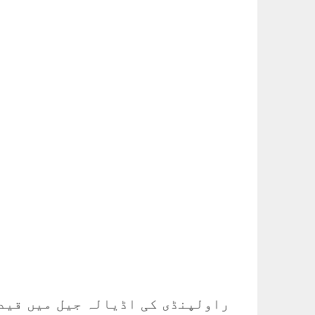
راولپنڈی کی اڈیالہ جیل میں قید 