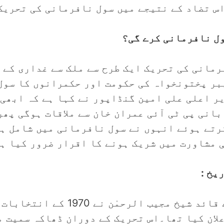
اس تضاد کے نتیجے میں سول نافرمانی کی تحریک
ول نافرمانی کرے گی؟
مانی کی تحریک ایک طرح سے ملک سے غداری کے ز
یبر پختونخواہ کی حکومت اور حکمرانوں کا سول
ر اعلی علی امین گنڈاپور نے کہا ہے کہ ابھی 
بانی پی ٹی آئی عمران خان سے ملاقات ہوگی پھر
رتے ہوئے انہوں نے سول نافرمانی میں شامل ہو
 مشاورت میں شریک ہونے کا اقرار ضرور کیا ہ
یخ :
مشرقی پاکستان میں عوامی لیگ کے 
علان کیا تھا۔اس تحریک کے دوران ڈھاکہ سمیت 