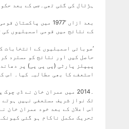
ہڑتال کی گئی تھی۔جس کے بعد حکومت
کے نتائج میں قومی اسمبلیوں کی 200 نشستوں میں 100 پر پیپلزپارٹی نے کامیابی حاصل کی۔
حاصل کیں اور نتائج کو مسترد کر 
پیپلز پارٹی (پی پی پی) پر دھاند
استعفے کا بھی مطالبہ کیا۔ اس کے
۔2014 میں عمران خان نے ڈی چو
تک نواز شریف مستعفی نہیں ہوتے ا
اس اعلان کے بعد خود عمران خان ن
تحریک مکمل ناکام ہو گئی کیونکہ 