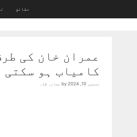
Ski
حقائق
تح
t
conten
عمران خان کی طرف
کامیاب ہو سکتی 
دسمبر 10, 2024
by
عمارہ شاہ