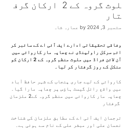
لوث گروہ کے 2 ارکان گرف
تار
ستمبر 3, 2024
by
عمارہ شاہ
وفاقی تحقیقاتی ادارے ایف آئی اے کے سائبر کر
ائم سرکل راولپنڈی نے چھاپہ مار کاروائی میں
آن لائن فراڈ میں ملوث منظم گروہ کے 2 ارکان کو
منکل کے روز گرفتار کر لیا۔
کاروائی کے لیے جاری پنجاب کے شہر حافظ آباد
میں واقع رائل گیسٹ ہاؤس پر چھاپہ مارا گیا۔
چھاپہ مار کاروائی میں منظم گروہ کے2 ملزمان
گرفتار
ترجمان ایف آئی اے کے مطابق ملزمان کی شناخت
نعمان علی اور مبشر علی کے نام سے ہوئی ہے۔