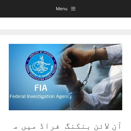
Ski
Menu
t
conten
آن لائن بنکنگ فراڈ میں م