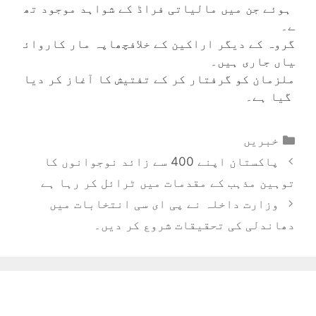
ہوئے جن میں مالیاتی فراڈ کے شواہد موجود تھ
ے۔
گروہ کے دیگر اراکین کے خلافچھاپہ مار کاروائ
یاں جاری ہیں۔
ملزمان کو گرفتار کر کے تفتیش کا آغاز کر دیا
گیا ہے۔
Categories
خبریں
پاکستان اپنے 400 سے زائد نوجوانوں کا
توہین مذہب کے مقدمات میں ٹرائل کر رہا ہے
وزارت داخلہ نے پی ای سی انتخابات میں
دھاندلی کی تحقیقات شروع کر دیں۔