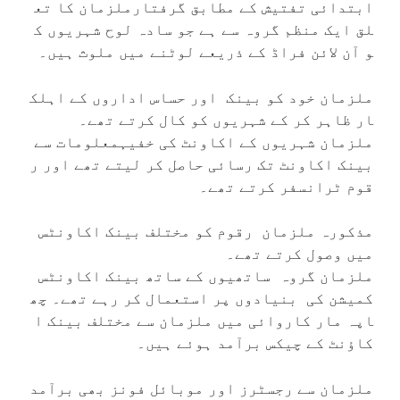
ابتدائی تفتیش کے مطابق گرفتارملزمان کا تع
لق ایک منظم گروہ سے ہے جو سادہ لوح شہریوں ک
و آن لائن فراڈ کے ذریعے لوٹنے میں ملوث ہیں۔
ملزمان خود کو بینک اور حساس اداروں کے اہلک
ار ظاہر کر کے شہریوں کو کال کرتے تھے۔
ملزمان شہریوں کے اکاونٹ کی خفیہمعلومات سے
بینک اکاونٹ تک رسائی حاصل کر لیتے تھے اور ر
قوم ٹرانسفر کرتے تھے۔
مذکورہ ملزمان رقوم کو مختلف بینک اکاونٹس
میں وصول کرتے تھے۔
ملزمان گروہ ساتھیوں کے ساتھ بینک اکاونٹس
کمیشن کی بنیادوں پر استعمال کر رہے تھے۔ چھ
اپہ مار کاروائی میں ملزمان سے مختلف بینک ا
کاؤنٹ کے چیکس برآمد ہوئے ہیں۔
ملزمان سے رجسٹرز اور موبائل فونز بھی برآمد