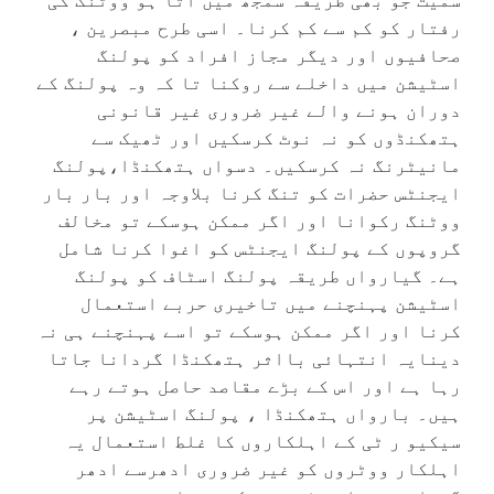
رفتار کو کم سے کم کرنا۔ اسی طرح مبصرین ،
صحافیوں اور دیگر مجاز افراد کو پولنگ
اسٹیشن میں داخلے سے روکنا تا کہ وہ پولنگ کے
دوران ہونے والے غیر ضروری غیر قانونی
ہتھکنڈوں کو نہ نوٹ کرسکیں اور ٹھیک سے
مانیٹرنگ نہ کرسکیں۔ دسواں ہتھکنڈا،پولنگ
ایجنٹس حضرات کو تنگ کرنا بلاوجہ اور بار بار
ووٹنگ رکوانا اور اگر ممکن ہوسکے تو مخالف
گروپوں کے پولنگ ایجنٹس کو اغوا کرنا شامل
ہے۔ گیارواں طریقہ پولنگ اسٹاف کو پولنگ
اسٹیشن پہنچنے میں تاخیری حربے استعمال
کرنا اور اگر ممکن ہوسکے تو اسے پہنچنے ہی نہ
دینایہ انتہائی بااثر ہتھکنڈا گردانا جاتا
رہا ہے اور اس کے بڑے مقاصد حاصل ہوتے رہے
ہیں۔ بارواں ہتھکنڈا ، پولنگ اسٹیشن پر
سیکیو ر ٹی کے اہلکاروں کا غلط استعمال یہ
اہلکار ووٹروں کو غیر ضروری ادھرسے ادھر