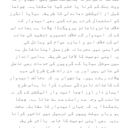
ووٹ بنک کم کرنا یا ختم کیا جاسکتاہے۔ چوتھا
قبل از الیکشن دھاندلی کا طریقہ میڈیا انکرز
کو استعمال کرتے ہوئے کسی بھی امیدوار کے
خلاف جائزوناجائز پروپگنڈا چلانا ہے بجائے اس
کے کہ امیدوار کے خلاف تعمیری تنقید کی جائے
اس کے خلاف امن و امان، عوام کو وسائل کی
فراہمی میں مجرمانہ طرزعمل اپناناشامل ہے
یہ اپنی نوعیت کا لاثانی طریقہ ہےاسی انداز
میں سوشل میڈیا کے گروپوں کی خدمات بھی حاصل
کی جاتی ہیں اور وہ دن رات طرح طرح کی مہم
چلاتے رہتے ہیں۔ پانچواں یہ کہ مخالف امیدوار
کے کاغذات نامزدگی مسترد کرا نا ہےاس طرح
ایمان دار اور اچھا امید وار الیکشن کے گر نہ
جاننے کی وجہ سے راستے سے ہٹ جاتا ہے۔ چھٹا
ہتھکنڈا یہ کہ جہاں امیدوار کا مقابلہ سخت
ہو وہاں بیلٹ پیپر کی ترسیل میں تاخیر کرانا
ہےیہ بھی اپنی نوعیت کا خاصہ بااثر طریقہ
ہے۔ ساتواں طریقہ یہ ہے کہ مطلوبہ امیدوار