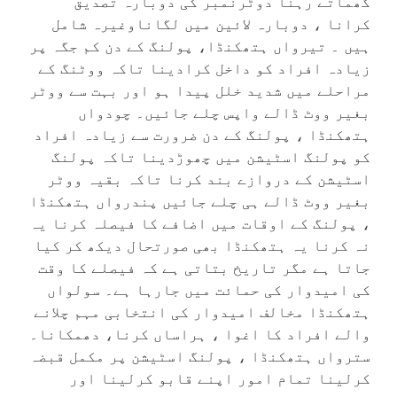
گھماتے رہنا دوٹرنمبر کی دوبارہ تصدیق
کرانا ، دوبارہ لائین میں لگاناوغیرہ شامل
ہیں ۔ تیرواں ہتھکنڈا، پولنگ کے دن کم جگہ پر
زیادہ افراد کو داخل کرادینا تاکہ ووٹنگ کے
مراحلے میں شدید خلل پیدا ہو اور بہت سے ووٹر
بغیر ووٹ ڈالے واپس چلے جائیں۔ چودواں
ہتھکنڈا ، پولنگ کے دن ضرورت سے زیادہ افراد
کو پولنگ اسٹیشن میں چھوڑدینا تاکہ پولنگ
اسٹیشن کے دروازے بند کرنا تاکہ بقیہ ووٹر
بغیر ووٹ ڈالے ہی چلے جائیں پندرواں ہتھکنڈا
، پولنگ کے اوقات میں اضافے کا فیصلہ کرنا یہ
نہ کرنا یہ ہتھکنڈا بھی صورتحال دیکھ کر کیا
جاتا ہے مگر تاریخ بتاتی ہے کہ فیصلے کا وقت
کی امیدوار کی حمائت میں جارہا ہے۔ سولواں
ہتھکنڈا مخالف امیدوار کی انتخابی مہم چلانے
والے افراد کا اغوا ، ہراساں کرنا، دھمکانا۔
سترواں ہتھکنڈا ، پولنگ اسٹیشن پر مکمل قبضہ
کرلینا تمام امور اپنے قابو کرلینا اور