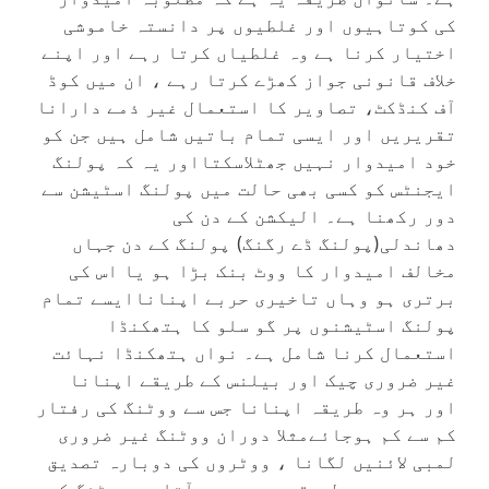
کی کوتاہیوں اور غلطیوں پر دانستہ خاموشی
اختیار کرنا ہے وہ غلطیاں کرتا رہے اور اپنے
خلاف قانونی جواز کھڑے کرتا رہے ، ان میں کوڈ
آف کنڈکٹ، تصاویر کا استعمال غیر ذمے دارانا
تقریریں اور ایسی تمام باتیں شامل ہیں جن کو
خود امیدوار نہیں جھٹلاسکتااور یہ کہ پولنگ
ایجنٹس کو کسی بھی حالت میں پولنگ اسٹیشن سے
دور رکھنا ہے۔ الیکشن کے دن کی
دھاندلی(پولنگ ڈے رگنگ) پولنگ کے دن جہاں
مخالف امیدوار کا ووٹ بنک بڑا ہو یا اس کی
برتری ہو وہاں تاخیری حربے اپناناایسے تمام
پولنگ اسٹیشنوں پر گو سلو کا ہتھکنڈا
استعمال کرنا شامل ہے۔ نواں ہتھکنڈا نہائت
غیر ضروری چیک اور بیلنس کے طریقے اپنانا
اور ہر وہ طریقہ اپنانا جس سے ووٹنگ کی رفتار
کم سے کم ہوجائےمثلا دوران ووٹنگ غیر ضروری
لمبی لائنیں لگانا ، ووٹروں کی دوبارہ تصدیق
سمیت جو بھی طریقہ سمجھ میں آتا ہو ووٹنگ کی