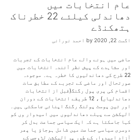
عام انتخابات میں
دھاندلی کیلئے 22 خطرناک
ہتھکنڈے
اگست 22, 2020
by
احمد نورانی
ماضی میں ہونے والے عام انتخابات کے تجربات
اور مشاہدے کے پیش نظر آئندہ انتخابات میں
22 طرح کی دھاندلیوں کا خطرہ ہے۔ موجودہ
صورتحال اور ماضی کے تجربے کے مطابق سات
اقسام کی پری پول رگنگ(قبل از انتخابات
دھاندلیاں) ، 12 طریقے انتخابات کے دوران
اور تین پوسٹ پولنگ رگنگ اپنائی جاسکتی ہیں۔
الیکشن سے پہلے دھاندلیوں میں امیدوار وں کو
کہا جاسکتا ہے کہ ایک سیاسی جماعت بدل کر
دوسری سیاسی جماعت میں شامل ہوجاؤ یا پھر
آزاد امیدوار کے طور پر الیکشن لڑوجس کے