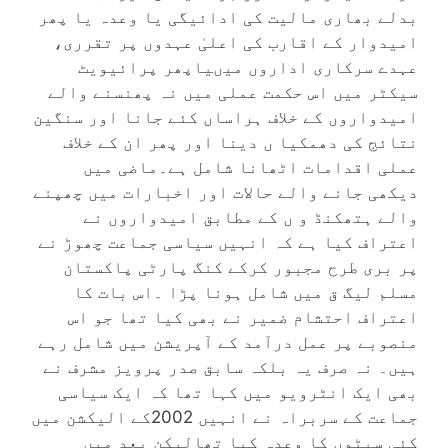
بدلے بھاری مالیت کی ادائیگی یا وعدہ یا پھر
امیدوار کے اقارب کی اعلیٰ عہدوں پر تقرری،
عہدے سرکاری اداروں میںیاپھر پرائیویٹ
سیکٹر میں اس حکمت عملی میں نہ پھنسنے والے
امیدواروں کے خلاف ہراساں کئے جانا اور سنگین
نتائج کی دھمکیا ں دینا اور پھر ان کے خلاف
عملی اقدامات اٹھانا شامل ہے۔ماضی میں
دیکھی جانے والے حالات اور اخبارات میں چھپنے
والے ہتھکنڈ و ں کے مطابق امیدواروں نے
اعتراف کیا ہے کہ انہیں سیاسی جماعت چھوڑ نے
پر بری طرح مجبور کرکے کنگ پارٹی پاکستان
مسلم لیگ ق میں شامل ہونا پڑا ۔اس بات کا
اعتراف احتشام ضمیر نے بھی کیا تھا جو اس
منصوبے پر عمل درآمد کے آپریشن میں شامل رہے
ہیں۔ نہ صرف یہ بلکہ سابق صدر پرویز مشرف نے
بھی ایک انٹرویو میں کہا تھا کہ ایک سیاسی
جماعت کے سربراہ نے انہیں 2002کے الیکشن میں
کئی سیٹوں کا وعدہ کیا تھالیکن بعد میں