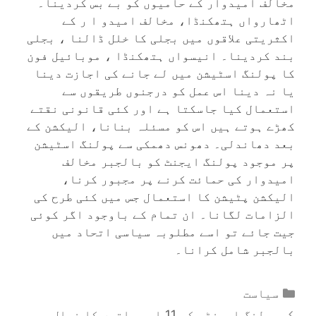
مخالف امیدوار کے حامیوں کو بے بس کردینا۔
اٹھارواں ہتھکنڈا، مخالف امیدو ا ر کے
اکثریتی علاقوں میں بجلی کا خلل ڈالنا ، بجلی
بند کردینا۔ انیسواں ہتھکنڈا ، موبائیل فون
کا پولنگ اسٹیشن میں لے جانے کی اجازت دینا
یا نہ دینا اس عمل کو درجنوں طریقوں سے
استعمال کیا جاسکتا ہے اور کئی قانونی نقتے
کھڑے ہوتے ہیں اس کو مسئلہ بنانا، الیکشن کے
بعد دھاندلی۔ دھونس دھمکی سے پولنگ اسٹیشن
پر موجود پولنگ ایجنٹ کو بالجبر مخالف
امیدوار کی حمائت کرنے پر مجبور کرنا،
الیکشن پٹیشن کا استعمال جس میں کئی طرح کی
الزامات لگانا۔ ان تمام کے باوجود اگر کوئی
جیت جائے تو اسے مطلوبہ سیاسی اتحاد میں
بالجبر شامل کرانا۔
Categories
سیاست
پولنگ ایجنٹس کو 11 اہم باتوں کا خیال