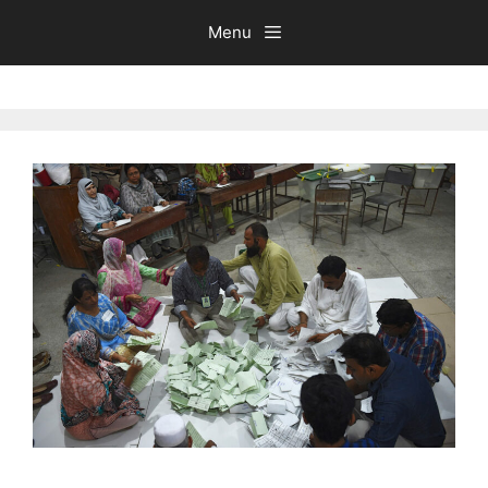
Ski
Menu
t
conten