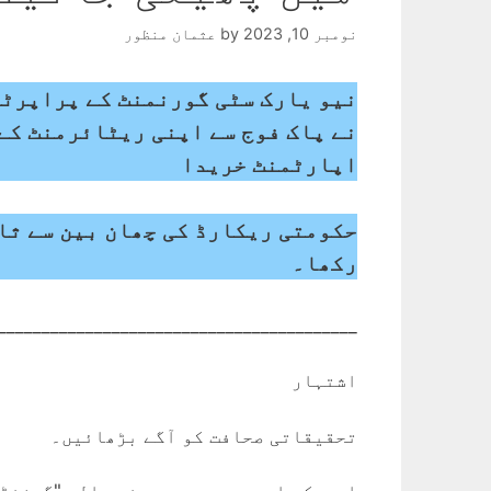
نومبر 10, 2023
by
عثمان منظور
نیو یارک سٹی گورنمنٹ کے پراپرٹی
نے پاک فوج سے اپنی ریٹائرمنٹ کے
اپارٹمنٹ خریدا
حکومتی ریکارڈ کی چھان بین سے ثا
رکھا۔
_________________________________________
اشتہار
تحقیقاتی صحافت کو آگے بڑھائیں۔