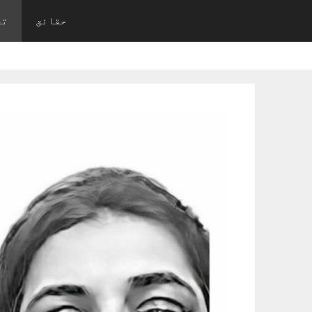
Ski
حقائق
تح
t
conten