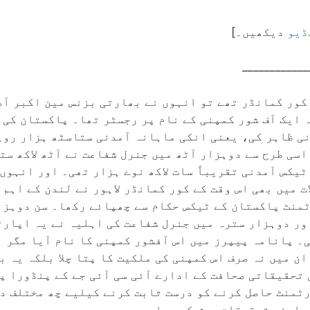
ڈیو
دیکھیں۔]
____________
کور کمانڈر تھے تو انہوں نے بھارتی بزنس مین اکبر آ
 ایک آف شور کمپنی کے نام پر رجسٹر تھا۔ پاکستان کی
مدنی ظاہر کی، یعنی انکی ماہانہ آمدنی ستاسٹھ ہزار رو
سی طرح سے دوہزار آٹھ میں جنرل شفاعت نے آٹھ لاکھ ست
یکس آمدنی تقریباً سات لاکھ نوے ہزار تھی۔ اور انہوں
ت میں بھی اس وقت کے کور کمانڈر لاہور نے لندن کے اہم 
منٹ پاکستان کے ٹیکس حکام سے چھپائے رکھا۔ سن دوہزا
اور دوہزار سترہ میں جنرل شفاعت کی اہلیہ نے یہ اپار
ی۔ پانامہ پیپرز میں اس آفشور کمپنی کا نام آیا مگر 
ن میں نہ صرف اس کمپنی کی ملکیت کا پتا چلا بلکہ یہ ب
تحقیقاتی صحافت کے ادارے آئی سی آئی جے کے پنڈورا پ
رٹمنٹ حاصل کرنے کو درست ثابت کرنے کیلیے چھ مختلف دع
 اپنی تحقیقات پیش کر رہا ہے۔