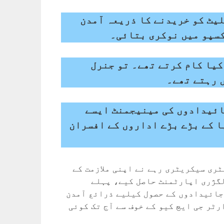
یٹ کو خریدنے کا ذریعہ آمدن
کسپو میں نوکری بتائی۔
کیا کام کرتے تھے۔ تو جنرل
 رہتے تھے۔
ائیدادوں کی مینیجمنٹ ایسے
ا کے بڑے بڑے اداروں کے افسران
ٹری سیکریٹری رہے نے اپنی ملازمت کے
لگژری اپارٹمنٹ حاصل کیے، پہلے
جائیدادوں کے حصول کیلیے ذرائع آمدن
ر جی ایچ کیو کے خوف سے آج تک کوئی