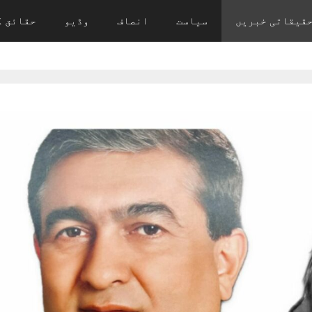
قیقاتی خبریں
سیاست
انصاف
وڈیو
حقائق ک