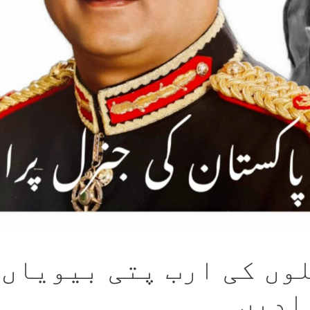
وں کی ارب پتی بیویاں 
ادیں