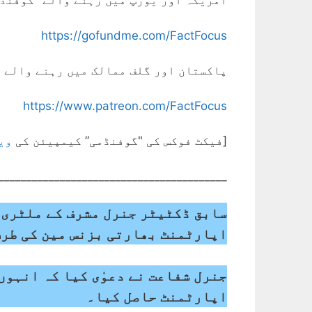
امریکہ اور یورپ میں رہنے والے "گوفنڈم
https://gofundme.com/FactFocus
پاکستان اور گلف ممالک میں رہنے والے 
https://www.patreon.com/FactFocus
[فیکٹ فوکس کی "گوفنڈمی” کیمپیئن کی
وی
_________________________________________
سابق ڈکٹیٹر جنرل مشرف کے ملٹری 
اپارٹمنٹ بھارتی بزنس مین کی طرف 
جنرل شفاعت نے دعوٰی کیا کہ انہوں
اپارٹمنٹ حاصل کیا۔