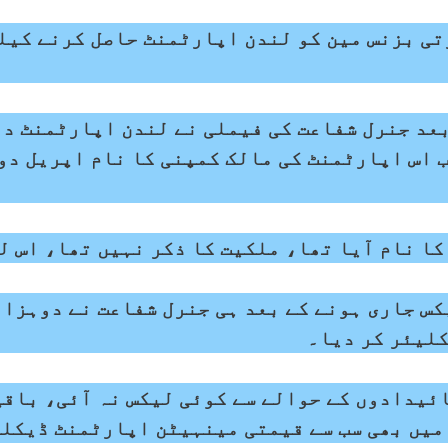
تی بزنس مین کو لندن اپارٹمنٹ حاصل کرنے کیلی
بعد جنرل شفاعت کی فیملی نے لندن اپارٹمنٹ دو
 اس اپارٹمنٹ کی مالک کمپنی کا نام اپریل دو
ا نام آیا تھا، ملکیت کا ذکر نہیں تھا، اس ل
کس جاری ہونے کے بعد ہی جنرل شفاعت نے دوہزا
لیئر کر دیا۔
ئیدادوں کے حوالے سے کوئی لیکس نہ آئی، باقی 
میں بھی سب سے قیمتی مینہیٹن اپارٹمنٹ ڈیکلی