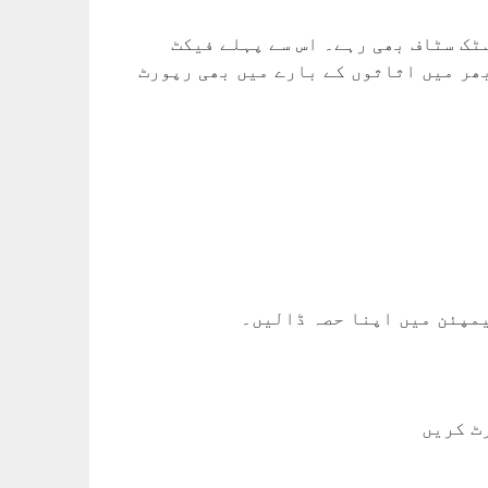
سٹک سٹاف بھی رہے۔ اس سے پہلے فیکٹ
ھر میں اثاثوں کے بارے میں بھی رپورٹ
یمپئن میں اپنا حصہ ڈالیں۔
ٹ کریں