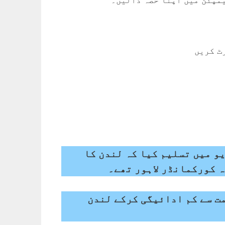
یمپئن میں اپنا حصہ ڈالیں۔
ٹ کریں
و میں تسلیم کیا کہ لندن کا
ہ کورکمانڈر لاہور تھے۔
مت سے کم ادائیگی کرکے لندن