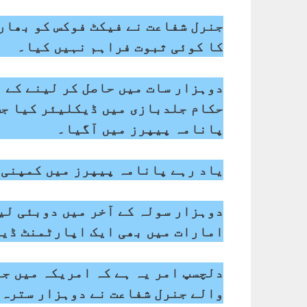
جنرل شفاعت نے فیکٹ فوکس کو بھار
کا کوئی ثبوت فراہم نہیں کیا۔
دوہزار سات میں حاصل کر لینے کے 
حکام جلدبازی میں ڈیکلیئر کیا جب
پانامہ پیپرز میں آگیا۔
یاد رہے پانامہ پیپرز میں کمپنی ک
دوہزار سولہ کے آخر میں دوبئی لی
امارات میں بھی ایک اپارٹمنٹ ڈیک
دلچسپ امر یہ ہے کہ امریکہ میں جا
والے جنرل شفاعت نے دوہزار سترہ 