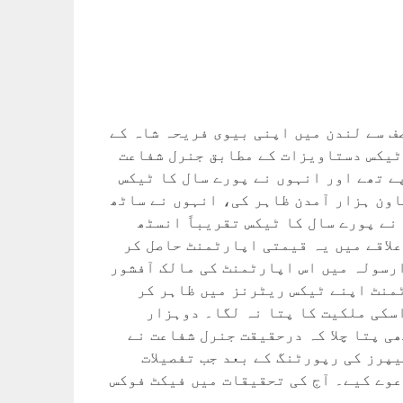
صف سے لندن میں اپنی بیوی فریحہ شاہ کے
 ٹیکس دستاویزات کے مطابق جنرل شفاعت
پے تھے اور انہوں نے پورے سال کا ٹیکس
اون ہزار آمدن ظاہر کی، انہوں نے ساٹھ
 نے پورے سال کا ٹیکس تقریباً انسٹھ
علاقے میں یہ قیمتی اپارٹمنٹ حاصل کر
رسولہ میں اس اپارٹمنٹ کی مالک آفشور
ٹمنٹ اپنے ٹیکس ریٹرنز میں ظاہر کر
اسکی ملکیت کا پتا نہ لگا۔ دوہزار
ھی پتا چلا کہ درحقیقت جنرل شفاعت نے
یپرز کی رپورٹنگ کے بعد جب تفصیلات
وے کیے۔ آج کی تحقیقات میں فیکٹ فوکس