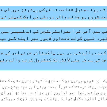
ے ہوئے جنرل شفاعت نے ٹیکس ریٹرنز میں اس فل
بعد شروع ہو جانے والی دوبئی کی ایک کمپنی ٹی
ئی میں آئی ٹی انفراسٹریکچر کی اس کمپنی میں 
یرہ نہیں کرتے تھےاور لاہور میں اپنے گھر میں
کھنے والے شہروں میں پاکستانی جرنیلوں کی ج
جاتی ہے کہ منی لانڈرنگ کنٹرول کرنے والے دنی
یک اہم فوجی جرنیل جو کہ سابق ڈکٹیٹر جنرل مشرف کے مل
جبکہ ریٹائرمنٹ کے فوراً بعد دوبئی اور مینہیٹن میں 
 چھپائے رکھا پھر اداروں اور عوام سے حقائق اور ان 
اتی ادارے مکمل شواہد ہونے کے باوجود فوج کے ہیڈکوارٹ