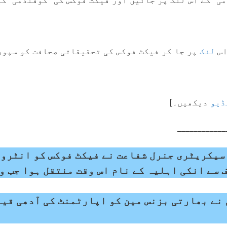
ی” کے اس لنک پر جائیں اور فیکٹ فوکس کی "گوفنڈمی” ک
اس
لنک
پر جا کر فیکٹ فوکس کی تحقیقاتی صحافت کو سپور
ڈیو
دیکھیں۔]
____________
سیکریٹری جنرل شفاعت نے فیکٹ فوکس کو انٹروی
سے انکی اہلیہ کے نام اس وقت منتقل ہوا جب و
 نے بھارتی بزنس مین کو اپارٹمنٹ کی آدھی قی