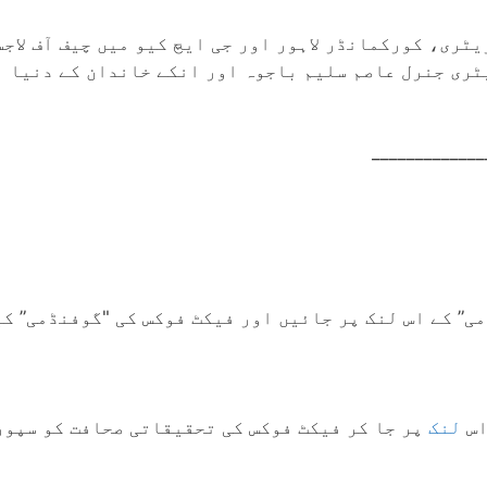
ری، کورکمانڈر لاہور اور جی ایچ کیو میں چیف آف لاج
ری جنرل عاصم سلیم باجوہ اور انکے خاندان کے دنیا ب
_____________
ی” کے اس لنک پر جائیں اور فیکٹ فوکس کی "گوفنڈمی” ک
اس
لنک
پر جا کر فیکٹ فوکس کی تحقیقاتی صحافت کو سپور