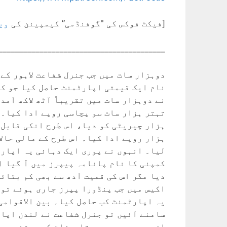
[فیکٹ فوکس کی "گوفنڈمی” کیمپیئن کی
وی
_________________________________________
دوہزار سات میں جب جنرل شفاعت لاہور کے 
نام ایک قیمتی اپارٹمنٹ حاصل کیا جو کہ
نے دوہزار سات میں تقریباً آٹھ لاکھ آ
تہتر ہزار سات سو پچاسی روپے ادا کیا۔ ا
ہزار چیریٹی کو دیا، اس طرح انکی قابل ٹ
ہزار روپے ادا کیا۔ اس طرح کے مالی حالا
لیا۔ انہوں نے پوری ایک دہائی یہ اپارٹ
کمپنی کا نام پانامہ پیپرز میں آ گیا 
دیا مگر اس کی قمیت آدھ سے بھی کم بتائ
اکیس میں جب پنڈورا پپرز جاری ہوئے تو ا
یہ اپارٹمنٹ کب حاصل کیا۔ بین الاقوامی 
سامنے آئیں تو جنرل شفاعت نے لندن اپا
ان چھ دعووں پر دستاویزات کی روشنی میں