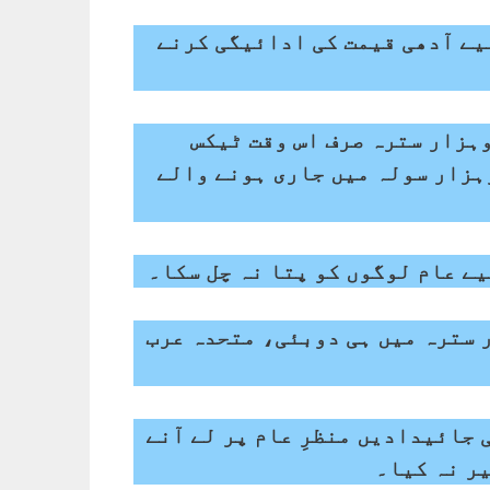
ے آدھی قیمت کی ادائیگی کرنے
ہزار سترہ صرف اس وقت ٹیکس
ہزار سولہ میں جاری ہونے والے
یے عام لوگوں کو پتا نہ چل سکا۔
ر سترہ میں ہی دوبئی، متحدہ عرب
جائیدادیں منظرِ عام پر لے آنے
ر نہ کیا۔