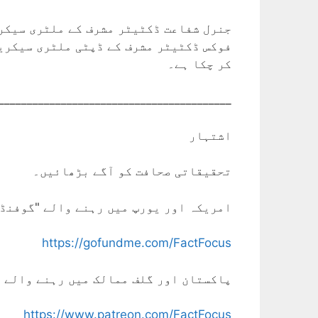
جنرل شفاعت ڈکٹیٹر مشرف کے ملٹری سیکریٹ
فوکس ڈکٹیٹر مشرف کے ڈپٹی ملٹری سیکریٹ
کر چکا ہے۔
_________________________________________
اشتہار
تحقیقاتی صحافت کو آگے بڑھائیں۔
امریکہ اور یورپ میں رہنے والے "گوفنڈم
https://gofundme.com/FactFocus
پاکستان اور گلف ممالک میں رہنے والے 
https://www.patreon.com/FactFocus