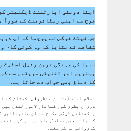
اپنا دوبئی اپارٹمنٹ ڈیکلیئر کرت
فوج سے اپنی ریٹائرمنٹ کے فوراً 
جب فیکٹ فوکس نے پوچھا کہ آپ دوب
شفاعت نے بتایا کہ وہ کوئی کام وغ
دنیا کی مہنگی ترین رئیل اسٹیٹ ر
بہترین اور تخلیقی طریقوں سے کی 
کا دماغ بھی جواب دے جاتا ہے۔
اسلام آباد (عثمان منظور) پاکستان کے ا
دوران بطور کور کمانڈر لاہور لندن میں 
پاکستانی ٹیکس حکام سے ان جائیدادوں کو
کے بارے میں مسلسل غلط بیانی کی۔ تحقیق
کاروائی نہ کر سکے۔