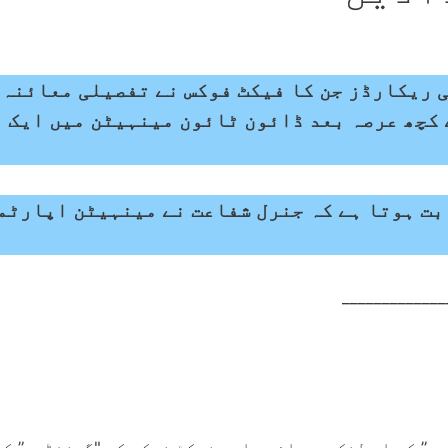
 ریکارڈز جن کا فیکٹ فوکس نے تفصیلی معائنہ 
 کچھ عرصہ بعد ڈائون ٹائون مینہیٹن میں ایک 
بت ہوتا ہے کہ جنرل شفاعت نے مینہیٹن اپارٹم
_____________