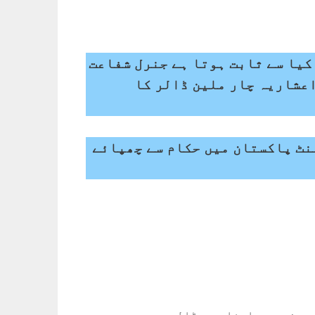
کیا سے ثابت ہوتا ہے جنرل شفاعت
اعشاریہ چار ملین ڈالر کا
نٹ پاکستان میں حکام سے چھپائے